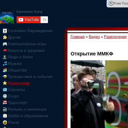
Free You
Eurovision Евровидение
Главная
»
Видео
»
Развлечения
Другое
01:09:10
Компьютерные игры
Красота и здоровье
Открытие ММКФ
Люди и блоги
Музыка
Общество
Путешествия и события
Развлечения
Сериалы
Спорт
Транспорт
Фильмы и анимация
Хобби и образование
Юмор