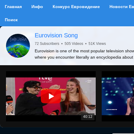
Главная
Инфо
Конкурс Евровидение
Новости Е
Поиск
Eurovision Song
72 Subscribers
•
505 Videos
•
51K Views
Eurovision is one of the most popular television show
where you encounter literally an encyclopedia about
40:12