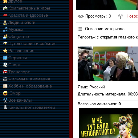
Другое
Компьютерные игры
Красота и здоровье
Просмотры
: 0
Новос
Люди и блоги
Описание материала
:
Музыка
Общество
Репортаж с открытия главного 
Путешествия и события
Развлечения
Сериалы
Спорт
Транспорт
Фильмы и анимация
Хобби и образование
Язык
: Русский
Юмор
Длительность материала
: 00:03
Все каналы
Всего комментариев
:
0
Каналы пользователей