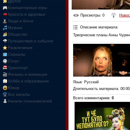
Другое
Компьютерные игры
Красота и здоровье
Просмотры
: 0
Новос
Люди и блоги
Описание материала
:
Музыка
Общество
Трворческие планы Анны Чурин
Путешествия и события
Развлечения
Сериалы
Спорт
Транспорт
Фильмы и анимация
Хобби и образование
Язык
: Русский
Юмор
Длительность материала
: 00:00
Все каналы
Всего комментариев
:
0
Каналы пользователей