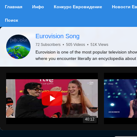
Главная
Инфо
Конкурс Евровидение
Новости Е
Поиск
Eurovision Song
72 Subscribers
•
505 Videos
•
51K Views
Eurovision is one of the most popular television show
where you encounter literally an encyclopedia about
40:12