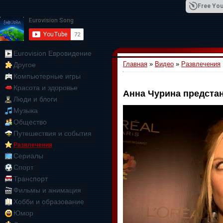
Free You
Eurovision Евровидение
Главная
»
Видео
»
Развлечения
Другое
01:09:10
Компьютерные игры
Красота и здоровье
Анна Чурина предстан
Люди и блоги
Музыка
Общество
Путешествия и события
Развлечения
Сериалы
Спорт
Транспорт
Фильмы и анимация
Хобби и образование
Юмор