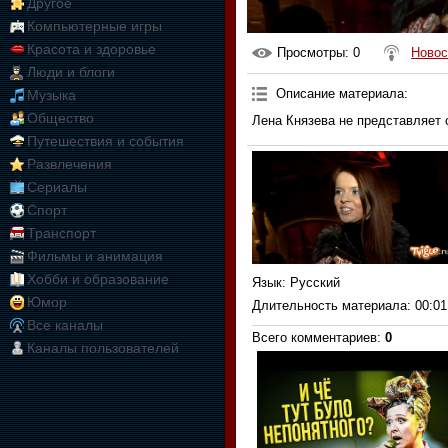
Другое
Компьютерные игры
Красота и здоровье
Просмотры
: 0
Новос
Люди и блоги
Описание материала
:
Музыка
Общество
Лена Князева не представляет 
Путешествия и события
Развлечения
Сериалы
Спорт
Транспорт
Фильмы и анимация
Хобби и образование
Язык
: Русский
Юмор
Длительность материала
: 00:01
Все каналы
Всего комментариев
:
0
Каналы пользователей