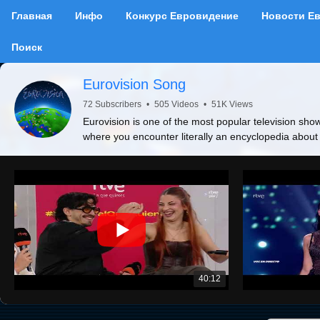
Главная
Инфо
Конкурс Евровидение
Новости Е
Поиск
Eurovision Song
72 Subscribers
•
505 Videos
•
51K Views
Eurovision is one of the most popular television show
where you encounter literally an encyclopedia about
40:12