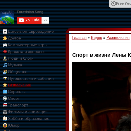
Free You
Eurovision Евровидение
Главная
»
Видео
»
Развлечения
Другое
01:09:10
Компьютерные игры
Красота и здоровье
Спорт в жизни Лены 
Люди и блоги
Музыка
Общество
Путешествия и события
Развлечения
Сериалы
Спорт
Транспорт
Фильмы и анимация
Хобби и образование
Юмор