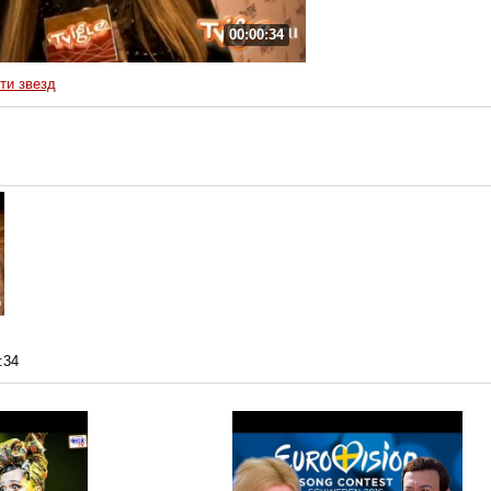
00:00:34
ти звезд
:34