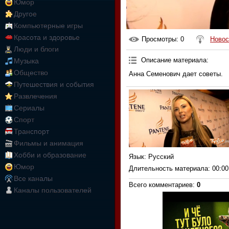
Юмор
Другое
Компьютерные игры
Красота и здоровье
Просмотры
: 0
Новос
Люди и блоги
Описание материала
:
Музыка
Общество
Анна Семенович дает советы.
Путешествия и события
Развлечения
Сериалы
Спорт
Транспорт
Фильмы и анимация
Хобби и образование
Язык
: Русский
Юмор
Длительность материала
: 00:00
Все каналы
Всего комментариев
:
0
Каналы пользователей