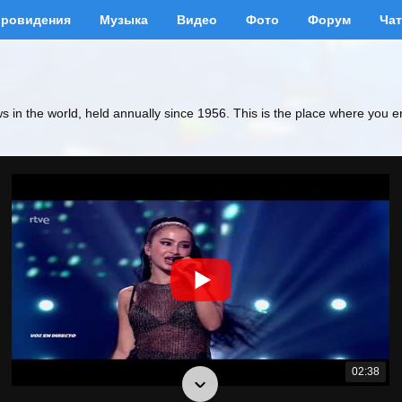
вровидения
Музыка
Видео
Фото
Форум
Чат
ws in the world, held annually since 1956. This is the place where you e
02:38