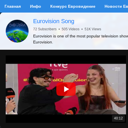
Главная
Инфо
Конкурс Евровидение
Новости Е
Eurovision Song
72 Subscribers
•
505 Videos
•
51K Views
Eurovision is one of the most popular television sho
Eurovision.
40:12