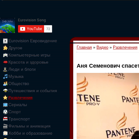
Eurovision Евровидение
Главная
»
Видео
»
Развлечения
Другое
Компьютерные игры
Красота и здоровье
Аня Семенович спасет
Люди и блоги
01:09:10
Музыка
Общество
Путешествия и события
Развлечения
Сериалы
Спорт
Транспорт
Фильмы и анимация
Хобби и образование