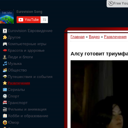
Free You
Eurovision Евровидение
Главная
»
Видео
»
Развлечения
Другое
01:09:10
Компьютерные игры
Красота и здоровье
Алсу готовит триумф
Люди и блоги
Музыка
Общество
Путешествия и события
Развлечения
Сериалы
Спорт
Транспорт
Фильмы и анимация
Хобби и образование
Юмор