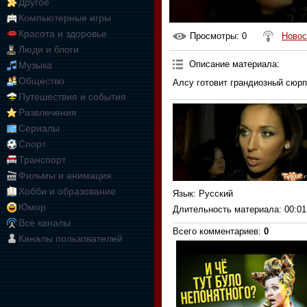
Другое
Компьютерные игры
Красота и здоровье
Просмотры
: 0
Новос
Люди и блоги
Описание материала
:
Музыка
Общество
Алсу готовит грандиозный сюрп
Путешествия и события
Развлечения
Сериалы
Спорт
Транспорт
Фильмы и анимация
Хобби и образование
Язык
: Русский
Юмор
Длительность материала
: 00:01
Все каналы
Всего комментариев
:
0
Каналы пользователей