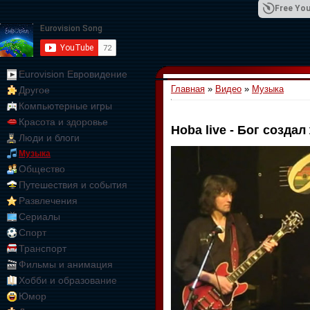
Free You
Eurovision Евровидение
Главная
»
Видео
»
Музыка
Другое
01:09:10
Компьютерные игры
Красота и здоровье
Hoba live - Бог созда
Люди и блоги
Музыка
Общество
Путешествия и события
Развлечения
Сериалы
Спорт
Транспорт
Фильмы и анимация
Хобби и образование
Юмор