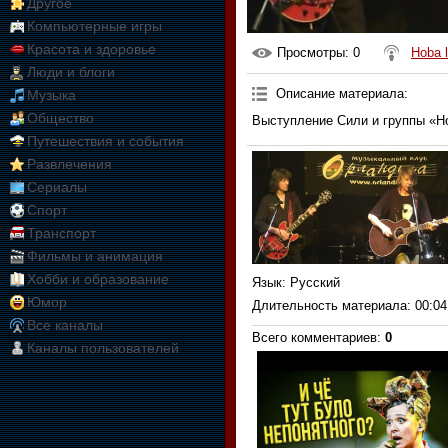
Другое
Компьютерные игры
Красота и здоровье
Просмотры
: 0
Hoba l
Люди и блоги
Описание материала
:
Музыка
Общество
Выступление Сили и группы «Ho
Путешествия и события
Развлечения
Сериалы
Спорт
Транспорт
Фильмы и анимация
Хобби и образование
Язык
: Русский
Юмор
Длительность материала
: 00:04
Все каналы
Всего комментариев
:
0
Каналы пользователей