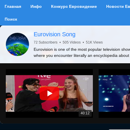
Главная
Инфо
Конкурс Евровидение
Новости Е
Поиск
Eurovision Song
72 Subscribers
•
505 Videos
•
51K Views
Eurovision is one of the most popular television show
where you encounter literally an encyclopedia about
40:12