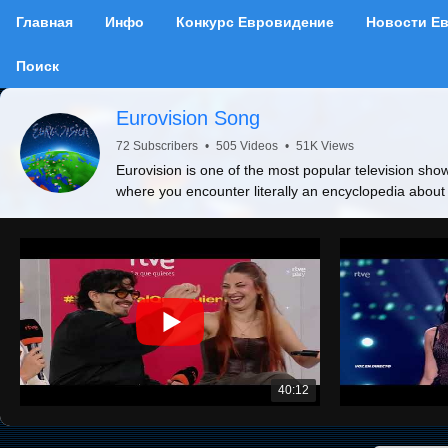
Главная
Инфо
Конкурс Евровидение
Новости Е
Поиск
Eurovision Song
72 Subscribers
•
505 Videos
•
51K Views
Eurovision is one of the most popular television show
where you encounter literally an encyclopedia about
40:12