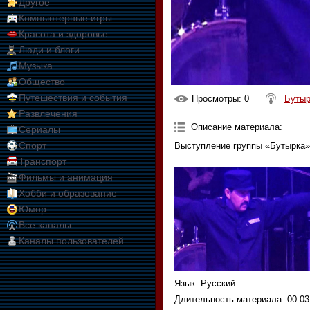
Другое
Компьютерные игры
Красота и здоровье
Люди и блоги
Музыка
Общество
Путешествия и события
Просмотры
: 0
Бутыр
Развлечения
Описание материала
:
Сериалы
Спорт
Выступление группы «Бутырка»
Транспорт
Фильмы и анимация
Хобби и образование
Юмор
Все каналы
Каналы пользователей
Язык
: Русский
Длительность материала
: 00:03