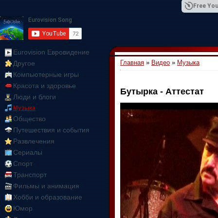
Free You
Eurovision Евровидение
Главная
»
Видео
»
Музыка
Другое
01:09:10
Компьютерные игры
Красота и здоровье
Бутырка - Аттестат
Люди и блоги
Музыка
Общество
Путешествия и события
Развлечения
Сериалы
Спорт
Транспорт
Фильмы и анимация
Хобби и образование
Юмор