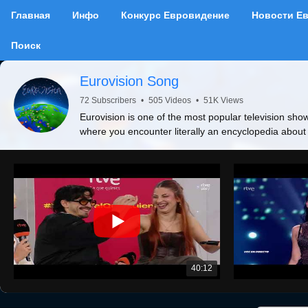
Главная
Инфо
Конкурс Евровидение
Новости Е
Поиск
Eurovision Song
72 Subscribers
•
505 Videos
•
51K Views
Eurovision is one of the most popular television show
where you encounter literally an encyclopedia about
40:12