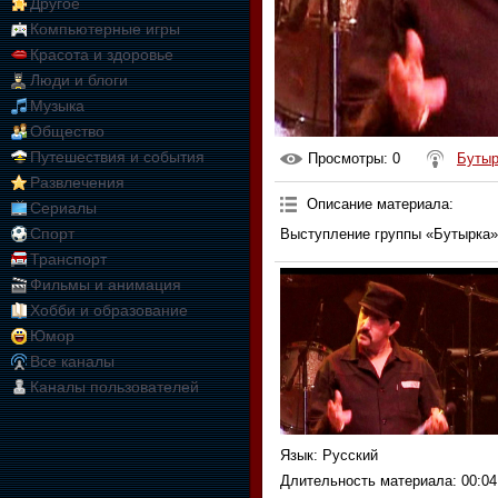
Другое
Компьютерные игры
Красота и здоровье
Люди и блоги
Музыка
Общество
Путешествия и события
Просмотры
: 0
Бутыр
Развлечения
Описание материала
:
Сериалы
Спорт
Выступление группы «Бутырка» 
Транспорт
Фильмы и анимация
Хобби и образование
Юмор
Все каналы
Каналы пользователей
Язык
: Русский
Длительность материала
: 00:04