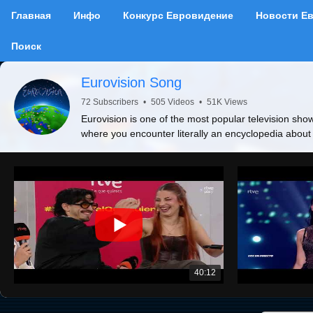
Главная
Инфо
Конкурс Евровидение
Новости Е
Поиск
Eurovision Song
72 Subscribers
•
505 Videos
•
51K Views
Eurovision is one of the most popular television show
where you encounter literally an encyclopedia about
40:12