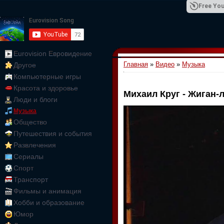
Free You
Eurovision Евровидение
Главная
»
Видео
»
Музыка
Другое
01:09:10
Компьютерные игры
Красота и здоровье
Михаил Круг - Жиган-
Люди и блоги
Музыка
Общество
Путешествия и события
Развлечения
Сериалы
Спорт
Транспорт
Фильмы и анимация
Хобби и образование
Юмор