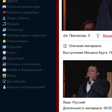
Другое
Компьютерные игры
Красота и здоровье
Люди и блоги
Музыка
Общество
Путешествия и события
Просмотры
: 0
Михаи
Развлечения
Описание материала
:
Сериалы
Спорт
Выступление Михаила Круга. П
Транспорт
Фильмы и анимация
Хобби и образование
Юмор
Все каналы
Каналы пользователей
Язык
: Русский
Длительность материала
: 00:02