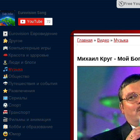
Free You
Eurovision Евровидение
Главная
»
Видео
»
Музыка
Другое
01:09:10
Компьютерные игры
Красота и здоровье
Михаил Круг - Мой Бог
Люди и блоги
Музыка
Общество
Путешествия и события
Развлечения
Сериалы
Спорт
Транспорт
Фильмы и анимация
Хобби и образование
Юмор