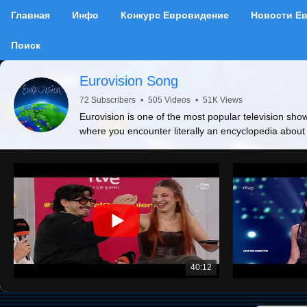
Главная
Инфо
Конкурс Евровидение
Новости Е
Поиск
Eurovision Song
72 Subscribers
•
505 Videos
•
51K Views
Eurovision is one of the most popular television show
where you encounter literally an encyclopedia about
40:12