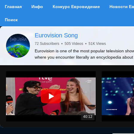
Главная
Инфо
Конкурс Евровидение
Новости Е
Поиск
Eurovision Song
72 Subscribers
•
505 Videos
•
51K Views
Eurovision is one of the most popular television show
where you encounter literally an encyclopedia about
40:12