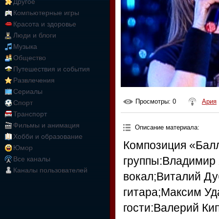
Другое
Компьютерные игры
Красота и здоровье
Люди и блоги
Музыка
Общество
Путешествия и события
Развлечения
Сериалы
Просмотры
: 0
Ария
Спорт
Транспорт
Фильмы и анимация
Описание материала
:
Хобби и образование
Композиция «Балл
Юмор
группы:Владимир 
Все каналы
Каналы пользователей
вокал;Виталий Ду
гитара;Максим У
гости:Валерий Ки