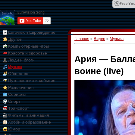
Free You
Eurovision Евровидение
Главная
»
Видео
»
Музыка
Другое
01:09:10
Компьютерные игры
Красота и здоровье
Ария — Балла
Люди и блоги
Музыка
воине (live)
Общество
Путешествия и события
Развлечения
Сериалы
Спорт
Транспорт
Фильмы и анимация
Хобби и образование
Юмор