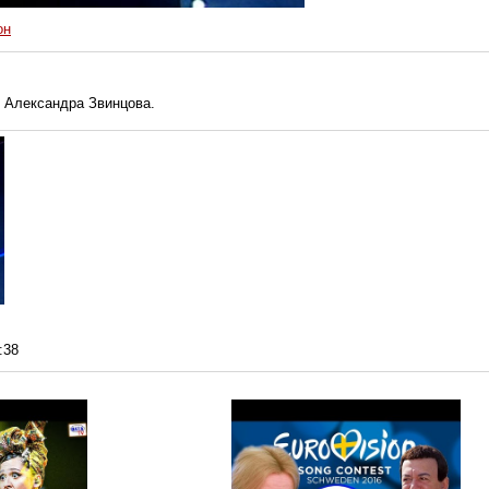
он
 Александра Звинцова.
:38