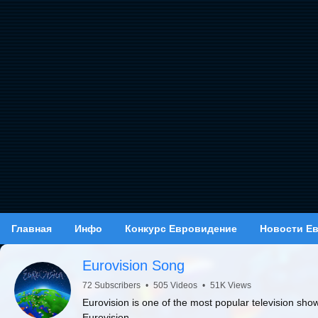
Главная
Инфо
Конкурс Евровидение
Новости Е
Eurovision Song
72 Subscribers
•
505 Videos
•
51K Views
Eurovision is one of the most popular television sho
Eurovision.