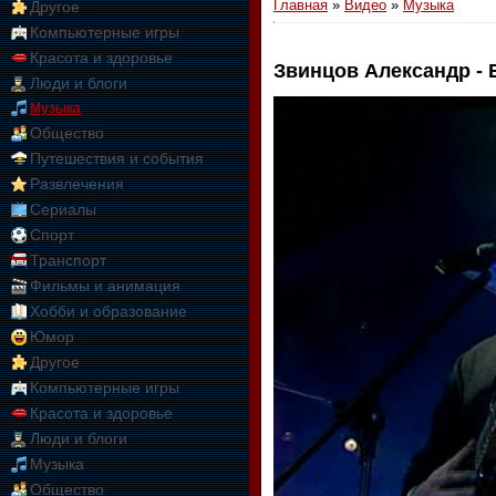
Главная
»
Видео
»
Музыка
Другое
Компьютерные игры
Красота и здоровье
Звинцов Александр -
Люди и блоги
01:09:10
Музыка
Общество
Путешествия и события
Развлечения
Сериалы
Спорт
Транспорт
Фильмы и анимация
Хобби и образование
Юмор
Другое
Компьютерные игры
Красота и здоровье
Люди и блоги
Музыка
Общество