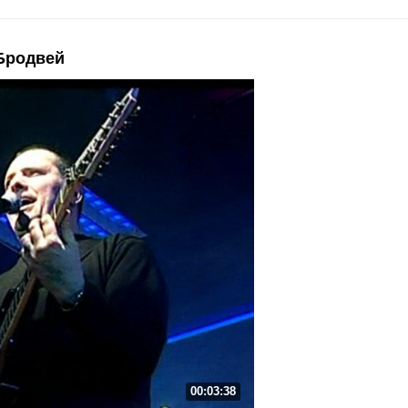
 Бродвей
00:42
00:03:38