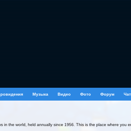
вровидения
Музыка
Видео
Фото
Форум
Чат
ws in the world, held annually since 1956. This is the place where you e