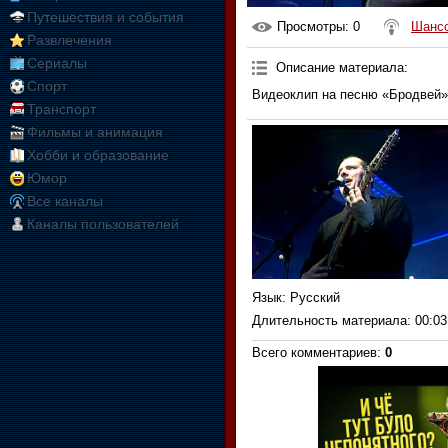
Путешествия и события
Просмотры
: 0
Шанс
Развлечения
Сериалы
Описание материала
:
Спорт
Видеоклип на песню «Бродвей»
Транспорт
Фильмы и анимация
Хобби и образование
Юмор
Все каналы
Каналы пользователей
Язык
: Русский
Длительность материала
: 00:03
Всего комментариев
:
0