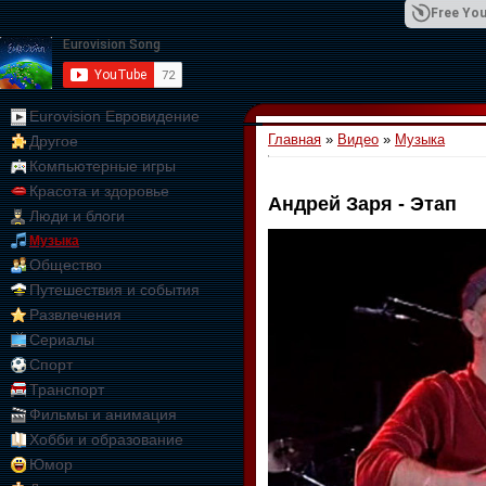
Free You
Eurovision Евровидение
Главная
»
Видео
»
Музыка
Другое
01:09:10
Компьютерные игры
Красота и здоровье
Андрей Заря - Этап
Люди и блоги
Музыка
Общество
Путешествия и события
Развлечения
Сериалы
Спорт
Транспорт
Фильмы и анимация
Хобби и образование
Юмор