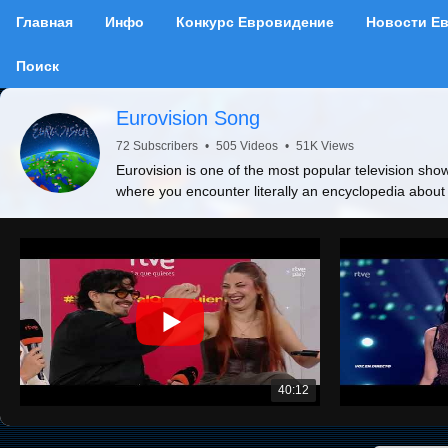
Главная
Инфо
Конкурс Евровидение
Новости Е
Поиск
Eurovision Song
72 Subscribers
•
505 Videos
•
51K Views
Eurovision is one of the most popular television show
where you encounter literally an encyclopedia about
40:12