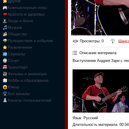
Другое
Компьютерные игры
Красота и здоровье
Люди и блоги
Музыка
Общество
Путешествия и события
Просмотры
: 0
Шанс
Развлечения
Описание материала
:
Сериалы
Спорт
Выступление Андрея Зари с пе
Транспорт
Фильмы и анимация
Хобби и образование
Юмор
Все каналы
Каналы пользователей
Язык
: Русский
Длительность материала
: 00:04