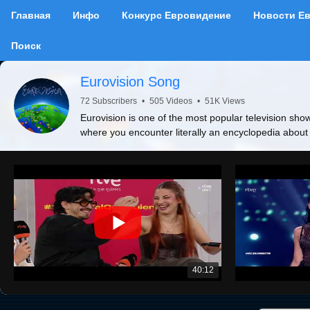
Главная
Инфо
Конкурс Евровидение
Новости Е
Поиск
Eurovision Song
72 Subscribers
•
505 Videos
•
51K Views
Eurovision is one of the most popular television show
where you encounter literally an encyclopedia about
40:12