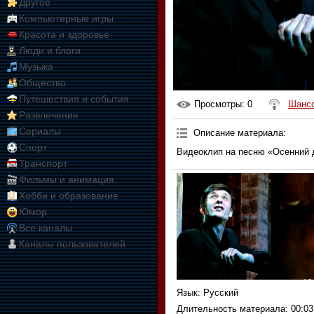
Другое
Компьютерные игры
Красота и здоровье
Люди и блоги
Музыка
Общество
Путешествия и события
Просмотры
: 0
Шанс
Развлечения
Сериалы
Описание материала
:
Спорт
Видеоклип на песню «Осенний 
Транспорт
Фильмы и анимация
Хобби и образование
Юмор
Все каналы
Каналы пользователей
Язык
: Русский
Длительность материала
: 00:03