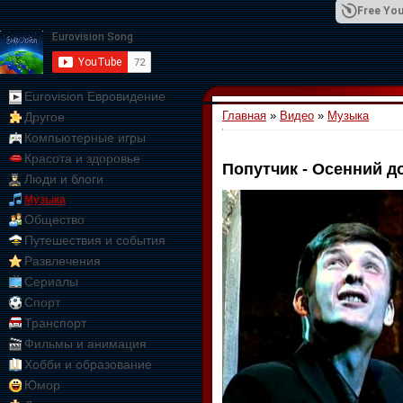
Free You
Eurovision Евровидение
Главная
»
Видео
»
Музыка
Другое
01:09:10
Компьютерные игры
Красота и здоровье
Попутчик - Осенний д
Люди и блоги
Музыка
Общество
Путешествия и события
Развлечения
Сериалы
Спорт
Транспорт
Фильмы и анимация
Хобби и образование
Юмор