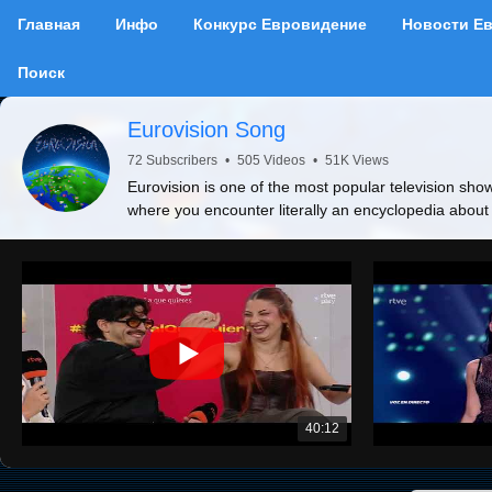
Главная
Инфо
Конкурс Евровидение
Новости Е
Поиск
Eurovision Song
72 Subscribers
•
505 Videos
•
51K Views
Eurovision is one of the most popular television show
where you encounter literally an encyclopedia about
40:12