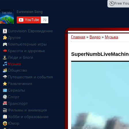
Free You
Eurovision Евровидение
Главная
»
Видео
»
Музыка
Другое
01:09:10
Компьютерные игры
Красота и здоровье
SuperNumbLiveMachine
Люди и блоги
Музыка
Общество
Путешествия и события
Развлечения
Сериалы
Спорт
Транспорт
Фильмы и анимация
Хобби и образование
Юмор