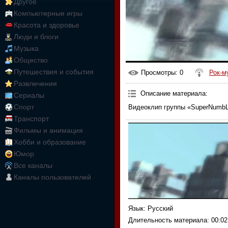
Другое
Компьютерные игры
Красота и здоровье
Люди и блоги
Музыка
Общество
Путешествия и события
Просмотры
: 0
Рок-м
Развлечения
Описание материала
:
Сериалы
Спорт
Видеоклип группы «SuperNumbLi
Транспорт
Фильмы и анимация
Хобби и образование
Юмор
Все каналы
Каналы пользователей
Язык
: Русский
Длительность материала
: 00:02