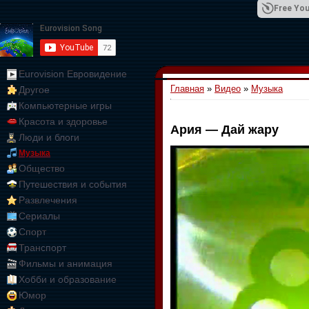
Free You
Eurovision Евровидение
Главная
»
Видео
»
Музыка
Другое
01:09:10
Компьютерные игры
Красота и здоровье
Ария — Дай жару
Люди и блоги
Музыка
Общество
Путешествия и события
Развлечения
Сериалы
Спорт
Транспорт
Фильмы и анимация
Хобби и образование
Юмор