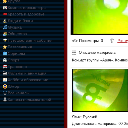
Другое
Компьютерные игры
Красота и здоровье
Люди и блоги
Музыка
Общество
Путешествия и события
Просмотры
: 0
Рок-м
Развлечения
Описание материала
:
Сериалы
Спорт
Концерт группы «Ария». Композ
Транспорт
Фильмы и анимация
Хобби и образование
Юмор
Все каналы
Каналы пользователей
Язык
: Русский
Длительность материала
: 00:05