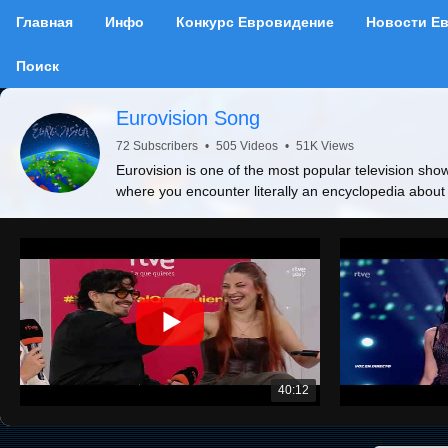
Главная
Инфо
Конкурс Евровидение
Новости Е
Поиск
Eurovision Song
72 Subscribers
•
505 Videos
•
51K Views
Eurovision is one of the most popular television show
where you encounter literally an encyclopedia about
40:12