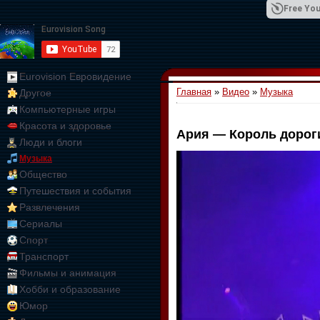
Free You
Eurovision Евровидение
Главная
»
Видео
»
Музыка
Другое
01:09:10
Компьютерные игры
Красота и здоровье
Ария — Король дороги 
Люди и блоги
Музыка
Общество
Путешествия и события
Развлечения
Сериалы
Спорт
Транспорт
Фильмы и анимация
Хобби и образование
Юмор