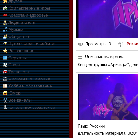
Другое
Компьютерные игры
Красота и здоровье
Люди и блоги
Музыка
Общество
Путешествия и события
Просмотры
: 0
Рок-м
Развлечения
Описание материала
:
Сериалы
Спорт
Концерт группы «Ария» («Сдела
Транспорт
Фильмы и анимация
Хобби и образование
Юмор
Все каналы
Каналы пользователей
Язык
: Русский
Длительность материала
: 00:04