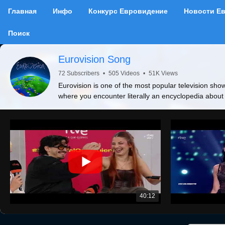
Главная
Инфо
Конкурс Евровидение
Новости Е
Поиск
Eurovision Song
72 Subscribers
•
505 Videos
•
51K Views
Eurovision is one of the most popular television show
where you encounter literally an encyclopedia about
40:12