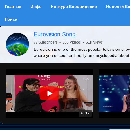
Главная
Инфо
Конкурс Евровидение
Новости Е
Поиск
Eurovision Song
72 Subscribers
•
505 Videos
•
51K Views
Eurovision is one of the most popular television show
where you encounter literally an encyclopedia about
40:12