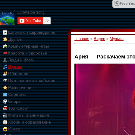
Free You
Eurovision Евровидение
Главная
»
Видео
»
Музыка
Другое
01:09:10
Компьютерные игры
Красота и здоровье
Ария — Раскачаем этот
Люди и блоги
Музыка
Общество
Путешествия и события
Развлечения
Сериалы
Спорт
Транспорт
Фильмы и анимация
Хобби и образование
Юмор