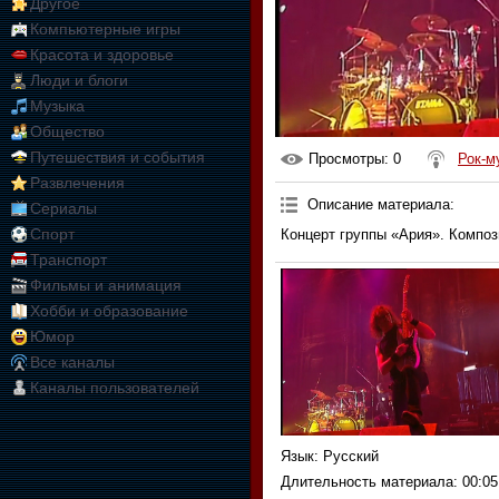
Другое
Компьютерные игры
Красота и здоровье
Люди и блоги
Музыка
Общество
Путешествия и события
Просмотры
: 0
Рок-м
Развлечения
Описание материала
:
Сериалы
Спорт
Концерт группы «Ария». Композ
Транспорт
Фильмы и анимация
Хобби и образование
Юмор
Все каналы
Каналы пользователей
Язык
: Русский
Длительность материала
: 00:05