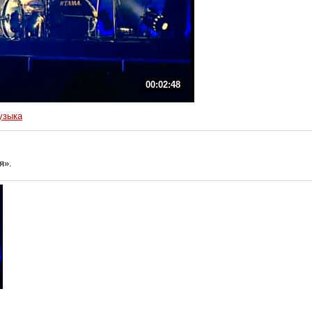
00:02:48
узыка
я».