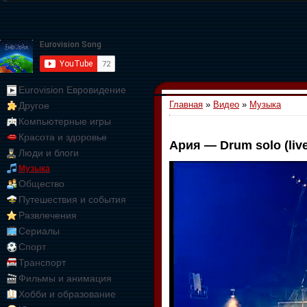
Eurovision Евровидение
Главная
»
Видео
»
Музыка
Другое
Компьютерные игры
Красота и здоровье
Ария — Drum solo (live
Люди и блоги
01:09:10
Музыка
Общество
Путешествия и события
Развлечения
Сериалы
Спорт
Транспорт
Фильмы и анимация
Хобби и образование