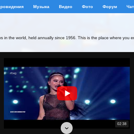
вровидения
Музыка
Видео
Фото
Форум
Чат
ws in the world, held annually since 1956. This is the place where you e
02:38