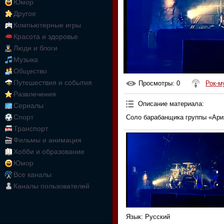
Юмор
Другое
Компьютерные игры
Красота и здоровье
Люди и блоги
Музыка
Общество
Путешествия и события
Просмотры
: 0
Рок-м
Развлечения
Описание материала
:
Сериалы
Спорт
Соло барабанщика группы «Ари
Транспорт
Фильмы и анимация
Хобби и образование
Юмор
Все каналы
Каналы пользователей
Язык
: Русский