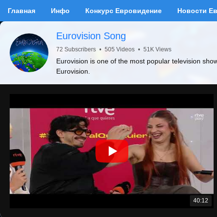
Главная
Инфо
Конкурс Евровидение
Новости Е
Eurovision Song
72 Subscribers
•
505 Videos
•
51K Views
Eurovision is one of the most popular television sho
Eurovision.
40:12