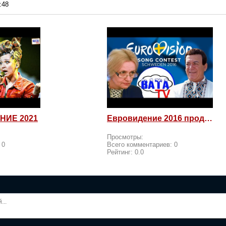
:48
НИЕ 2021
Евровидение 2016 продолжается! Россия возмущается и посылает
Просмотры:
:
0
Всего комментариев:
0
Рейтинг:
0.0