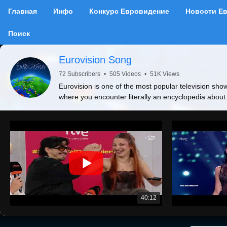
Главная
Инфо
Конкурс Евровидение
Новости Е
Поиск
Eurovision Song
72 Subscribers
•
505 Videos
•
51K Views
Eurovision is one of the most popular television show
where you encounter literally an encyclopedia about
40:12