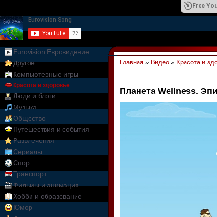
Free You
Eurovision Евровидение
Главная
»
Видео
»
Красота и зд
Другое
01:09:10
Компьютерные игры
Красота и здоровье
Планета Wellness. Эпи
Люди и блоги
Музыка
Общество
Путешествия и события
Развлечения
Сериалы
Спорт
Транспорт
Фильмы и анимация
Хобби и образование
Юмор