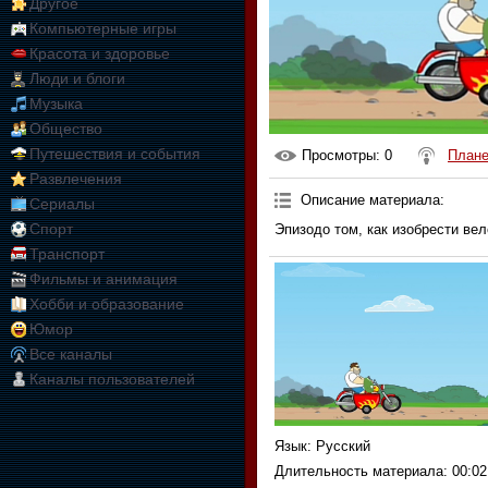
Другое
Компьютерные игры
Красота и здоровье
Люди и блоги
Музыка
Общество
Путешествия и события
Просмотры
: 0
Плане
Развлечения
Описание материала
:
Сериалы
Спорт
Эпизодо том, как изобрести ве
Транспорт
Фильмы и анимация
Хобби и образование
Юмор
Все каналы
Каналы пользователей
Язык
: Русский
Длительность материала
: 00:02