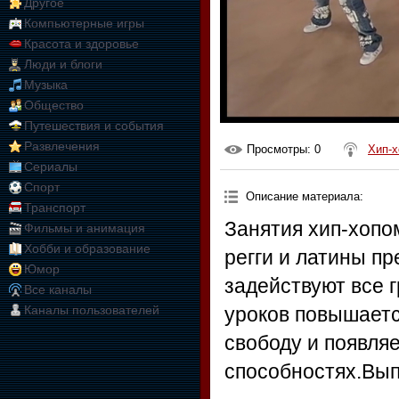
Другое
Компьютерные игры
Красота и здоровье
Люди и блоги
Музыка
Общество
Путешествия и события
Развлечения
Просмотры
: 0
Хип-х
Сериалы
Спорт
Описание материала
:
Транспорт
Занятия хип-хопо
Фильмы и анимация
Хобби и образование
регги и латины п
Юмор
задействуют все 
Все каналы
Каналы пользователей
уроков повышаетс
свободу и появля
способностях.Вып