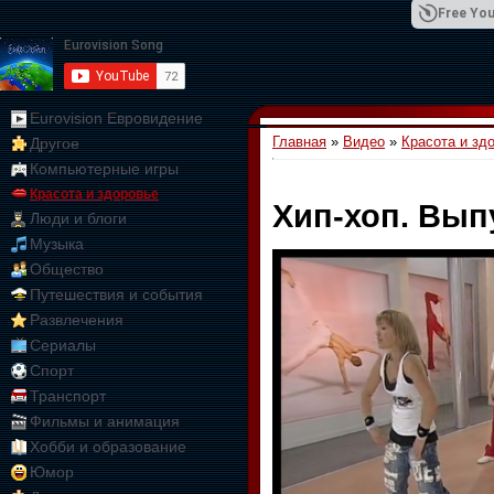
Free You
Eurovision Евровидение
Главная
»
Видео
»
Красота и зд
Другое
01:09:10
Компьютерные игры
Красота и здоровье
Хип-хоп. Вып
Люди и блоги
Музыка
Общество
Путешествия и события
Развлечения
Сериалы
Спорт
Транспорт
Фильмы и анимация
Хобби и образование
Юмор