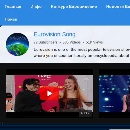
Главная
Инфо
Конкурс Евровидение
Новости Е
Поиск
Eurovision Song
72 Subscribers
•
505 Videos
•
51K Views
Eurovision is one of the most popular television show
where you encounter literally an encyclopedia about
40:12