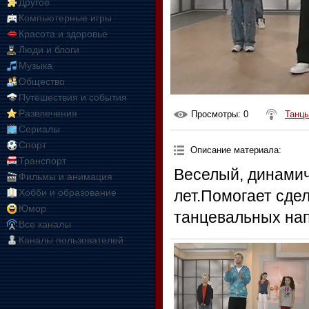
Другое
Компьютерные игры
Красота и здоровье
Люди и блоги
Музыка
Общество
Путешествия и события
Развлечения
Просмотры
: 0
Танцы
Сериалы
Спорт
Описание материала
:
Транспорт
Веселый, динамич
Фильмы и анимация
Хобби и образование
лет.Помогает сде
Юмор
танцевальных напр
Все каналы
Каналы пользователей