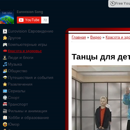
Free You
Eurovision Евровидение
Главная
»
Видео
»
Красота и зд
Другое
01:09:10
Компьютерные игры
Красота и здоровье
Танцы для дет
Люди и блоги
Музыка
Общество
Путешествия и события
Развлечения
Сериалы
Спорт
Транспорт
Фильмы и анимация
Хобби и образование
Юмор