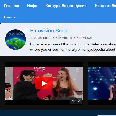
Главная
Инфо
Конкурс Евровидение
Новости Е
Поиск
Eurovision Song
72 Subscribers
•
505 Videos
•
51K Views
Eurovision is one of the most popular television show
where you encounter literally an encyclopedia about
40:12