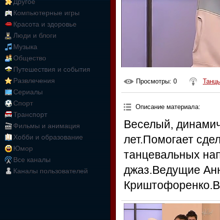
Другое
Компьютерные игры
Красота и здоровье
Люди и блоги
Музыка
Общество
Путешествия и события
Развлечения
Просмотры
: 0
Танцы
Сериалы
Спорт
Описание материала
:
Транспорт
Веселый, динамич
Фильмы и анимация
Хобби и образование
лет.Помогает сде
Юмор
танцевальных напр
Все каналы
джаз.Ведущие Ан
Каналы пользователей
Криштофоренко.В