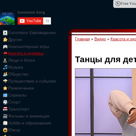
Free You
Eurovision Евровидение
Главная
»
Видео
»
Красота и зд
Другое
01:09:10
Компьютерные игры
Красота и здоровье
Танцы для дет
Люди и блоги
Музыка
Общество
Путешествия и события
Развлечения
Сериалы
Спорт
Транспорт
Фильмы и анимация
Хобби и образование
Юмор