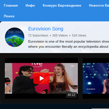
Главная
Инфо
Конкурс Евровидение
Новости Е
Поиск
Eurovision Song
72 Subscribers
•
505 Videos
•
51K Views
Eurovision is one of the most popular television show
where you encounter literally an encyclopedia about
40:12