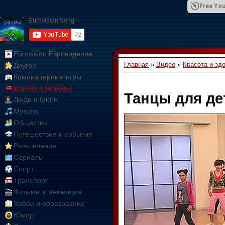
Free You
Eurovision Евровидение
Главная
»
Видео
»
Красота и зд
Другое
01:09:10
Компьютерные игры
Красота и здоровье
Танцы для де
Люди и блоги
Музыка
Общество
Путешествия и события
Развлечения
Сериалы
Спорт
Транспорт
Фильмы и анимация
Хобби и образование
Юмор