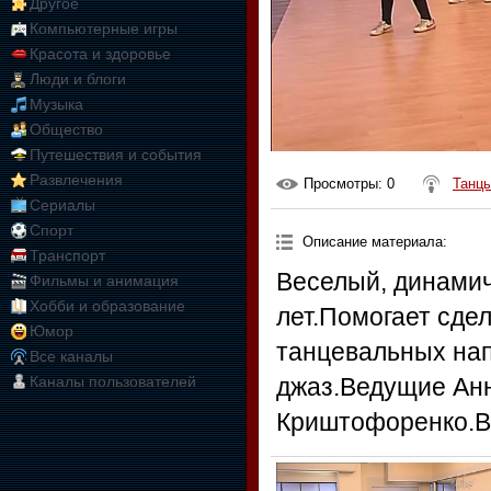
Другое
Компьютерные игры
Красота и здоровье
Люди и блоги
Музыка
Общество
Путешествия и события
Развлечения
Просмотры
: 0
Танцы
Сериалы
Спорт
Описание материала
:
Транспорт
Веселый, динамич
Фильмы и анимация
Хобби и образование
лет.Помогает сде
Юмор
танцевальных напр
Все каналы
Каналы пользователей
джаз.Ведущие Ан
Криштофоренко.В