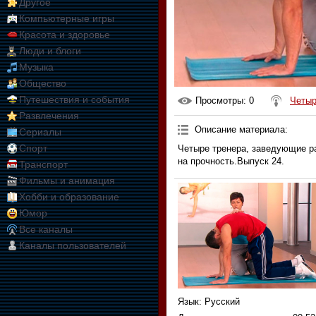
Другое
Компьютерные игры
Красота и здоровье
Люди и блоги
Музыка
Общество
Путешествия и события
Просмотры
: 0
Четыр
Развлечения
Описание материала
:
Сериалы
Спорт
Четыре тренера, заведующие р
на прочность.Выпуск 24.
Транспорт
Фильмы и анимация
Хобби и образование
Юмор
Все каналы
Каналы пользователей
Язык
: Русский