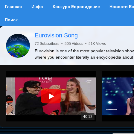
Главная
Инфо
Конкурс Евровидение
Новости Е
Поиск
Eurovision Song
72 Subscribers
•
505 Videos
•
51K Views
Eurovision is one of the most popular television show
where you encounter literally an encyclopedia about
40:12