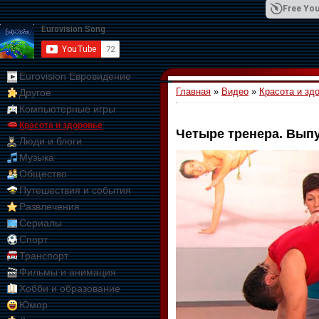
Free You
Eurovision Евровидение
Главная
»
Видео
»
Красота и зд
Другое
01:09:10
Компьютерные игры
Красота и здоровье
Четыре тренера. Выпу
Люди и блоги
Музыка
Общество
Путешествия и события
Развлечения
Сериалы
Спорт
Транспорт
Фильмы и анимация
Хобби и образование
Юмор