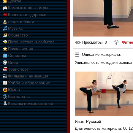
Другое
Компьютерные игры
Красота и здоровье
Люди и блоги
Музыка
Общество
Путешествия и события
Просмотры
: 0
Фитне
Развлечения
Описание материала
:
Сериалы
Спорт
Уникальность методики основан
Транспорт
Фильмы и анимация
Хобби и образование
Юмор
Все каналы
Каналы пользователей
Язык
: Русский
Длительность материала
: 00:12