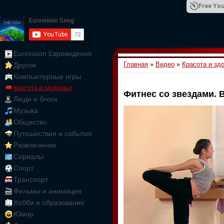
Free You
Eurovision Евровидение
Главная
»
Видео
»
Красота и зд
Другое
01:09:10
Компьютерные игры
Красота и здоровье
Фитнес со звездами. 
Люди и блоги
Музыка
Общество
Путешествия и события
Развлечения
Сериалы
Спорт
Транспорт
Фильмы и анимация
Хобби и образование
Юмор