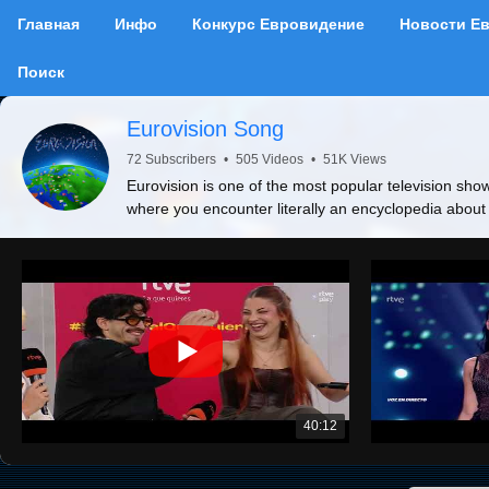
Главная
Инфо
Конкурс Евровидение
Новости Е
Поиск
Eurovision Song
72 Subscribers
•
505 Videos
•
51K Views
Eurovision is one of the most popular television show
where you encounter literally an encyclopedia about
40:12