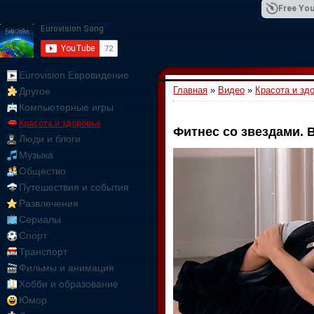
Free You
Eurovision Евровидение
Главная
»
Видео
»
Красота и зд
Другое
01:09:10
Компьютерные игры
Красота и здоровье
Фитнес со звездами. 
Люди и блоги
Музыка
Общество
Путешествия и события
Развлечения
Сериалы
Спорт
Транспорт
Фильмы и анимация
Хобби и образование
Юмор