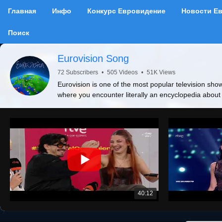
Главная
Инфо
Конкурс Евровидение
Новости Е
Поиск
Eurovision Song
72 Subscribers
•
505 Videos
•
51K Views
Eurovision is one of the most popular television show
where you encounter literally an encyclopedia about
40:12