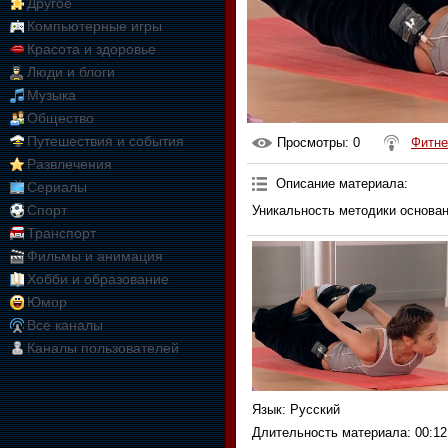
Другое
Компьютерные игры
Красота и здоровье
Люди и блоги
Музыка
Общество
Путешествия и события
Просмотры
: 0
Фитне
Развлечения
Описание материала
:
Сериалы
Спорт
Уникальность методики основан
Транспорт
Фильмы и анимация
Хобби и образование
Юмор
Все каналы
Каналы пользователей
Язык
: Русский
Длительность материала
: 00:12