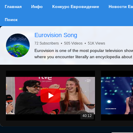
Главная
Инфо
Конкурс Евровидение
Новости Е
Поиск
Eurovision Song
72 Subscribers
•
505 Videos
•
51K Views
Eurovision is one of the most popular television show
where you encounter literally an encyclopedia about
40:12