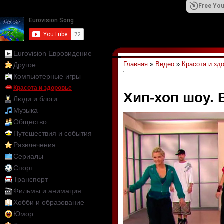
Free You
Eurovision Евровидение
Главная
»
Видео
»
Красота и зд
Другое
01:09:10
Компьютерные игры
Красота и здоровье
Хип-хоп шоу. 
Люди и блоги
Музыка
Общество
Путешествия и события
Развлечения
Сериалы
Спорт
Транспорт
Фильмы и анимация
Хобби и образование
Юмор