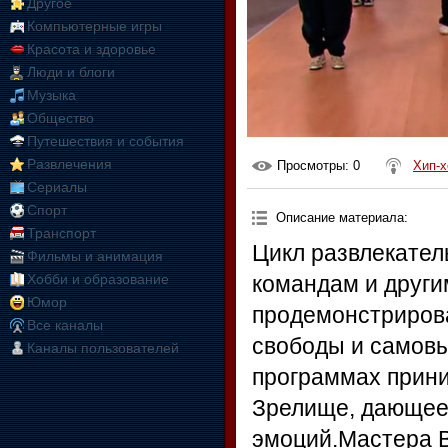
Другое
Компьютерные игры
Красота и здоровье
Люди и блоги
Музыка
Общество
Путешествия и события
Развлечения
Просмотры
: 0
Хип-х
Сериалы
Спорт
Описание материала
:
Транспорт
Цикл развлекател
Фильмы и анимация
Хобби и образование
командам и друг
Юмор
продемонстриров
Все каналы
свободы и самовы
Каналы пользователей
программах прини
Зрелище, дающее
эмоций.Мастера В