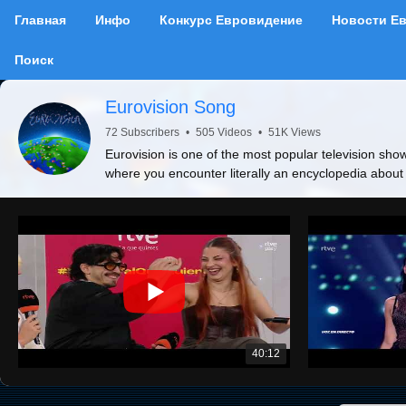
Главная
Инфо
Конкурс Евровидение
Новости Е
Поиск
Eurovision Song
72 Subscribers
•
505 Videos
•
51K Views
Eurovision is one of the most popular television show
where you encounter literally an encyclopedia about
40:12