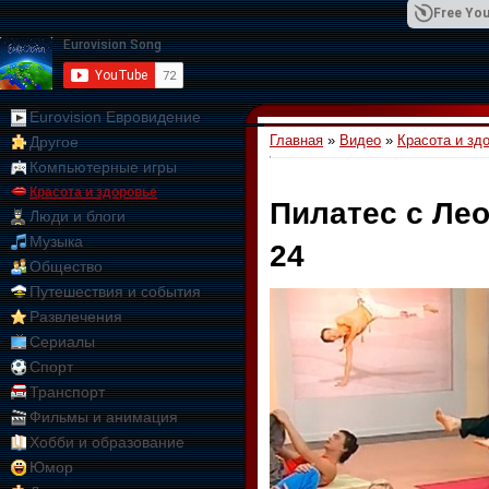
Free You
Eurovision Евровидение
Главная
»
Видео
»
Красота и зд
Другое
01:09:10
Компьютерные игры
Красота и здоровье
Пилатес с Ле
Люди и блоги
Музыка
24
Общество
Путешествия и события
Развлечения
Сериалы
Спорт
Транспорт
Фильмы и анимация
Хобби и образование
Юмор