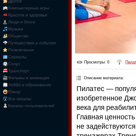
Другое
Компьютерные игры
Красота и здоровье
Люди и блоги
Музыка
Общество
Путешествия и события
Развлечения
Сериалы
Просмотры
: 0
Пила
Спорт
Транспорт
Фильмы и анимация
Описание материала
:
Хобби и образование
Пилатес — популя
Юмор
изобретенное Дж
Все каналы
Каналы пользователей
века для реабили
Главная ценность
не задействуются
тренажерах.Трене