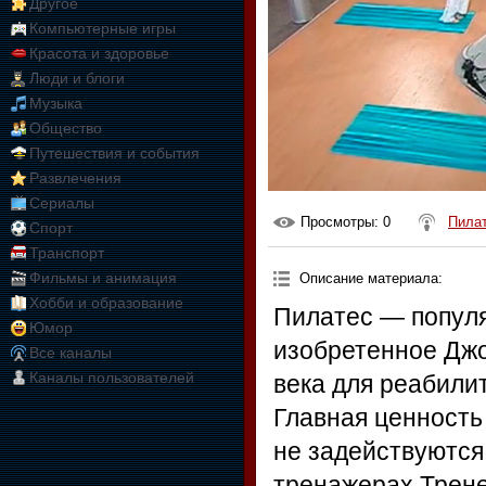
Другое
Компьютерные игры
Красота и здоровье
Люди и блоги
Музыка
Общество
Путешествия и события
Развлечения
Сериалы
Просмотры
: 0
Пила
Спорт
Транспорт
Фильмы и анимация
Описание материала
:
Хобби и образование
Пилатес — популя
Юмор
изобретенное Дж
Все каналы
Каналы пользователей
века для реабили
Главная ценность
не задействуются
тренажерах.Трене