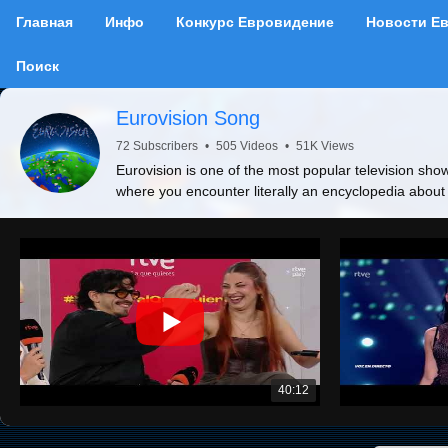
Главная
Инфо
Конкурс Евровидение
Новости Е
Поиск
Eurovision Song
72 Subscribers
•
505 Videos
•
51K Views
Eurovision is one of the most popular television show
where you encounter literally an encyclopedia about
40:12