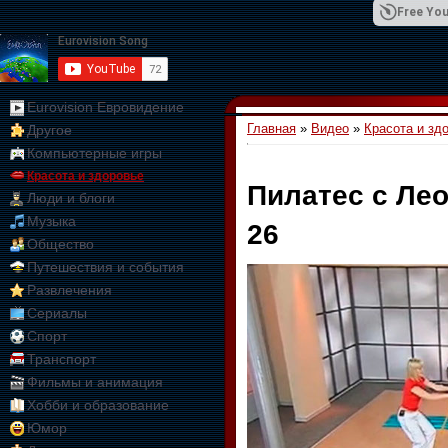
Free You
Eurovision Евровидение
Главная
»
Видео
»
Красота и зд
Другое
01:09:10
Компьютерные игры
Красота и здоровье
Пилатес с Ле
Люди и блоги
Музыка
26
Общество
Путешествия и события
Развлечения
Сериалы
Спорт
Транспорт
Фильмы и анимация
Хобби и образование
Юмор