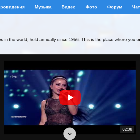
вровидения
Музыка
Видео
Фото
Форум
Чат
ws in the world, held annually since 1956. This is the place where you e
02:38