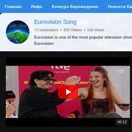
Главная
Инфо
Конкурс Евровидение
Новости Е
Eurovision Song
72 Subscribers
•
505 Videos
•
51K Views
Eurovision is one of the most popular television sho
Eurovision.
40:12