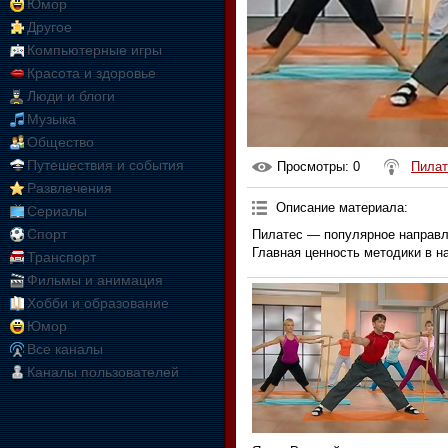
Юмор
Другое
Компьютерные игры
Красота и здоровье
Люди и блоги
Музыка
Общество
Путешествия и события
Просмотры
: 0
Пилат
Развлечения
Описание материала
:
Сериалы
Спорт
Пилатес — популярное направл
Главная ценность методики в н
Транспорт
Фильмы и анимация
Хобби и образование
Юмор
Все каналы
Каналы пользователей