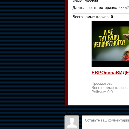
Язык
: Русский
Длительность материала
: 00:52
Всего комментариев
:
0
ЕВРОненаВИДЕ
Просмотры:
Всего комментариев
Рейтинг:
0.0
Войдите: