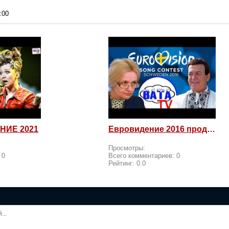
:00
НИЕ 2021
Евровидение 2016 продолжается! Россия возмущается и посылает
Просмотры:
:
0
Всего комментариев:
0
Рейтинг:
0.0