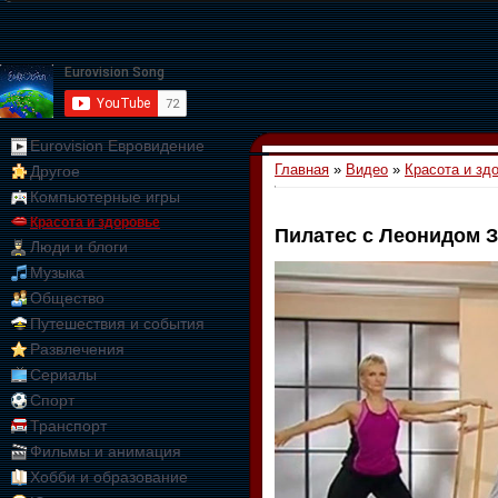
Eurovision Евровидение
Главная
»
Видео
»
Красота и зд
Другое
Компьютерные игры
Красота и здоровье
Пилатес с Леонидом 
Люди и блоги
01:09:10
Музыка
Общество
Путешествия и события
Развлечения
Сериалы
Спорт
Транспорт
Фильмы и анимация
Хобби и образование