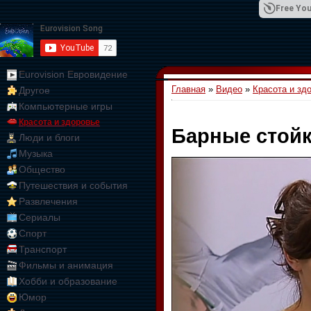
Free You
Eurovision Евровидение
Главная
»
Видео
»
Красота и зд
Другое
01:09:10
Компьютерные игры
Красота и здоровье
Барные стойк
Люди и блоги
Музыка
Общество
Путешествия и события
Развлечения
Сериалы
Спорт
Транспорт
Фильмы и анимация
Хобби и образование
Юмор