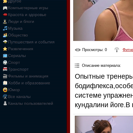
Другое
Компьютерные игры
Красота и здоровье
Люди и блоги
Музыка
Общество
Путешествия и события
Развлечения
Просмотры
: 0
Фитн
Сериалы
Спорт
Описание материала
:
Транспорт
Опытные тренеры
Фильмы и анимация
Хобби и образование
бодифлекса,особе
Юмор
системе упражнен
Все каналы
Каналы пользователей
кундалини йоге.В