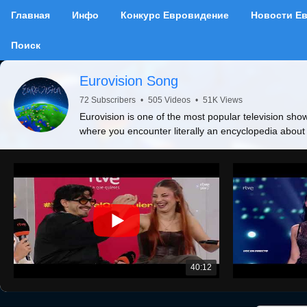
Главная
Инфо
Конкурс Евровидение
Новости Е
Поиск
Eurovision Song
72 Subscribers
•
505 Videos
•
51K Views
Eurovision is one of the most popular television show
where you encounter literally an encyclopedia about
40:12