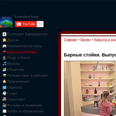
Eurovision Евровидение
Главная
»
Видео
»
Красота и зд
Другое
Компьютерные игры
Красота и здоровье
Барные стойки. Выпус
Люди и блоги
01:09:10
Музыка
Общество
Путешествия и события
Развлечения
Сериалы
Спорт
Транспорт
Фильмы и анимация
Хобби и образование