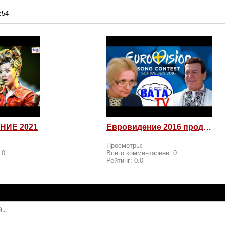
:54
НИЕ 2021
Евровидение 2016 продолжается! Россия возмущается и посылает
Просмотры:
:
0
Всего комментариев:
0
Рейтинг:
0.0