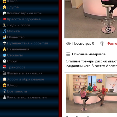
Юмор
Другое
Компьютерные игры
Красота и здоровье
Люди и блоги
Музыка
Общество
Путешествия и события
Просмотры
: 0
Фитне
Развлечения
Описание материала
:
Сериалы
Спорт
Опытные тренеры рассказывают
кундалини йоге.В гостях Алекс
Транспорт
Фильмы и анимация
Хобби и образование
Юмор
Все каналы
Каналы пользователей