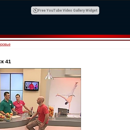
Free YouTube Video Gallery Widget
оровье
к 41
00:42