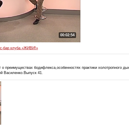
00:02:54
с-бар клуба «ЖИВИ!»
 о преимуществах бодифлекса,особенностях практики холотропного дыха
ей Василенко.Выпуск 41.