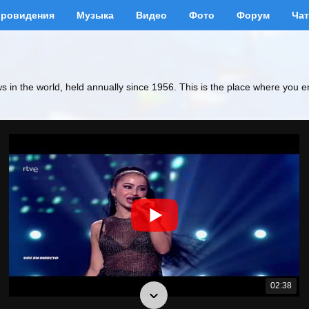
вровидения
Музыка
Видео
Фото
Форум
Чат
ws in the world, held annually since 1956. This is the place where you e
02:38