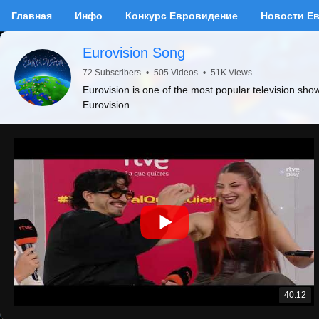
Главная
Инфо
Конкурс Евровидение
Новости Е
Eurovision Song
72 Subscribers
•
505 Videos
•
51K Views
Eurovision is one of the most popular television sho
Eurovision.
40:12