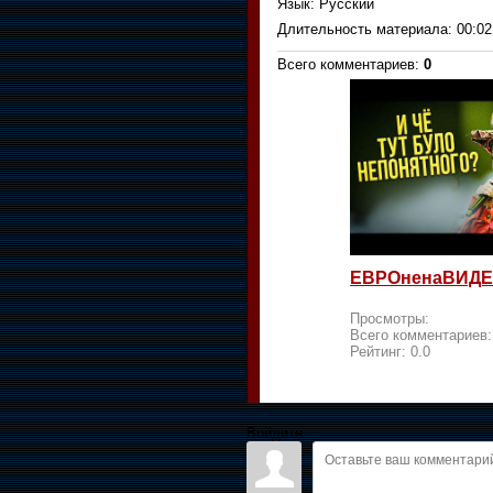
Язык
: Русский
Длительность материала
: 00:02
Всего комментариев
:
0
ЕВРОненаВИДЕ
Просмотры:
Всего комментариев
Рейтинг:
0.0
Войдите: