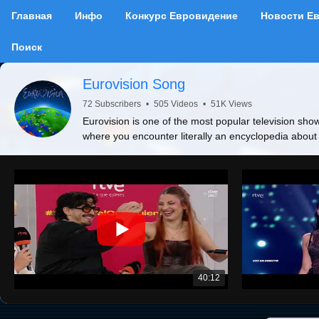
Главная
Инфо
Конкурс Евровидение
Новости Е
Поиск
Eurovision Song
72 Subscribers
•
505 Videos
•
51K Views
Eurovision is one of the most popular television show
where you encounter literally an encyclopedia about
40:12