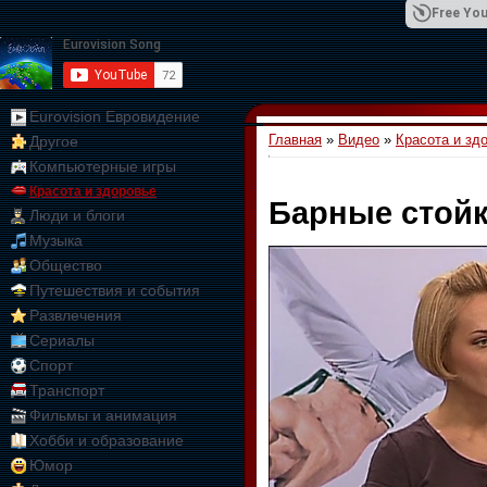
Free You
Eurovision Евровидение
Главная
»
Видео
»
Красота и зд
Другое
01:09:10
Компьютерные игры
Красота и здоровье
Барные стойк
Люди и блоги
Музыка
Общество
Путешествия и события
Развлечения
Сериалы
Спорт
Транспорт
Фильмы и анимация
Хобби и образование
Юмор