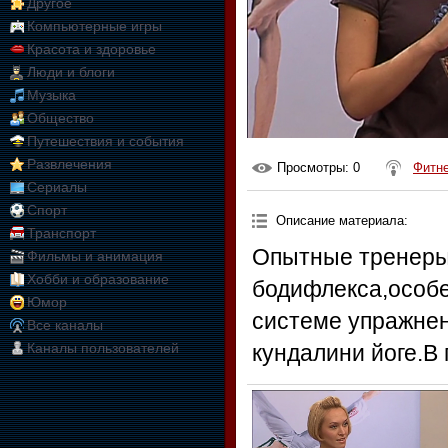
Другое
Компьютерные игры
Красота и здоровье
Люди и блоги
Музыка
Общество
Путешествия и события
Развлечения
Просмотры
: 0
Фитн
Сериалы
Спорт
Описание материала
:
Транспорт
Опытные тренеры
Фильмы и анимация
Хобби и образование
бодифлекса,особе
Юмор
системе упражнен
Все каналы
Каналы пользователей
кундалини йоге.В 