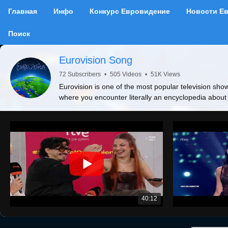
Главная
Инфо
Конкурс Евровидение
Новости Е
Поиск
Eurovision Song
72 Subscribers
•
505 Videos
•
51K Views
Eurovision is one of the most popular television show
where you encounter literally an encyclopedia about
40:12