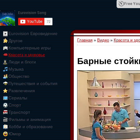
Free You
Eurovision Евровидение
Главная
»
Видео
»
Красота и зд
Другое
01:09:10
Компьютерные игры
Красота и здоровье
Барные стойк
Люди и блоги
Музыка
Общество
Путешествия и события
Развлечения
Сериалы
Спорт
Транспорт
Фильмы и анимация
Хобби и образование
Юмор