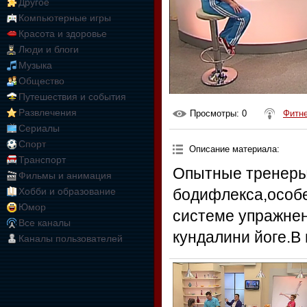
Другое
Компьютерные игры
Красота и здоровье
Люди и блоги
Музыка
Общество
Путешествия и события
Развлечения
Просмотры
: 0
Фитн
Сериалы
Спорт
Описание материала
:
Транспорт
Опытные тренеры
Фильмы и анимация
Хобби и образование
бодифлекса,особе
Юмор
системе упражнен
Все каналы
кундалини йоге.В
Каналы пользователей