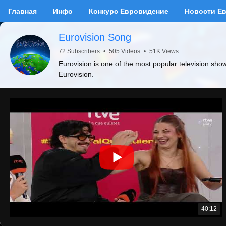
Главная
Инфо
Конкурс Евровидение
Новости Е
Eurovision Song
72 Subscribers
•
505 Videos
•
51K Views
Eurovision is one of the most popular television sho
Eurovision.
40:12