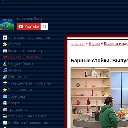
Eurovision Евровидение
Главная
»
Видео
»
Красота и зд
Другое
Компьютерные игры
Красота и здоровье
Барные стойки. Выпус
Люди и блоги
01:09:10
Музыка
Общество
Путешествия и события
Развлечения
Сериалы
Спорт
Транспорт
Фильмы и анимация
Хобби и образование