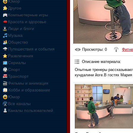
Юмор
Другое
Компьютерные игры
Красота и здоровье
Люди и блоги
Музыка
Общество
Путешествия и события
Просмотры
: 0
Фитне
Развлечения
Описание материала
:
Сериалы
Спорт
Опытные тренеры рассказывают
кундалини йоге.В гостях Мария
Транспорт
Фильмы и анимация
Хобби и образование
Юмор
Все каналы
Каналы пользователей