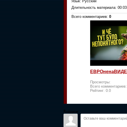
Язык
: Русский
Длительность материала
: 00:03
Всего комментариев
:
0
ЕВРОненаВИДЕ
Просмотры:
Всего комментариев
Рейтинг:
0.0
Войдите: