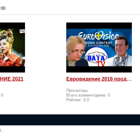
:00
НИЕ 2021
Евровидение 2016 продолжается! Россия возмущается и посылает
Просмотры:
:
0
Всего комментариев:
0
Рейтинг:
0.0