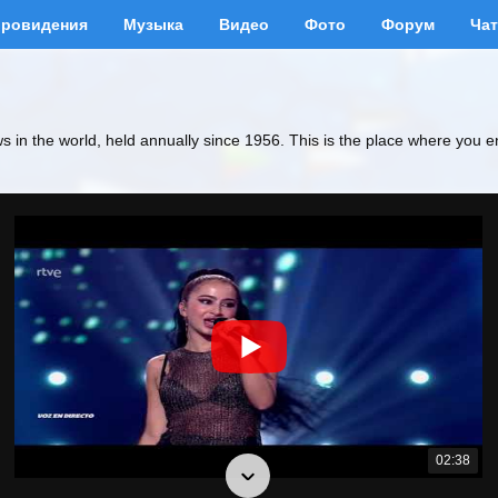
вровидения
Музыка
Видео
Фото
Форум
Чат
ws in the world, held annually since 1956. This is the place where you e
02:38