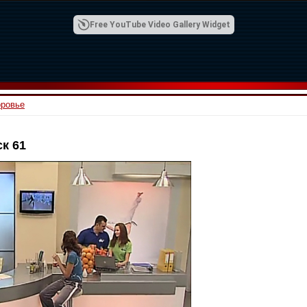
Free YouTube Video Gallery Widget
оровье
к 61
00:42