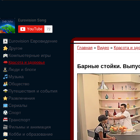
Eurovision Евровидение
Главная
»
Видео
»
Красота и зд
Другое
Компьютерные игры
Красота и здоровье
Барные стойки. Выпус
Люди и блоги
01:09:10
Музыка
Общество
Путешествия и события
Развлечения
Сериалы
Спорт
Транспорт
Фильмы и анимация
Хобби и образование