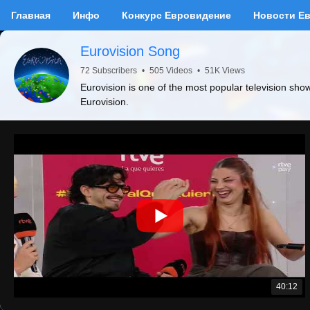
Главная
Инфо
Конкурс Евровидение
Новости Е
Eurovision Song
72 Subscribers
•
505 Videos
•
51K Views
Eurovision is one of the most popular television sho
Eurovision.
40:12