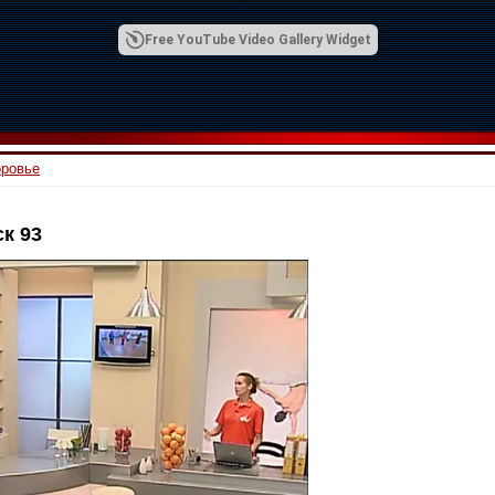
Free YouTube Video Gallery Widget
оровье
к 93
00:42