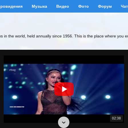
вровидения
Музыка
Видео
Фото
Форум
Чат
ws in the world, held annually since 1956. This is the place where you e
02:38