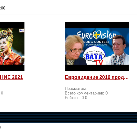
:00
НИЕ 2021
Евровидение 2016 продолжается! Россия возмущается и посылает
Просмотры:
:
0
Всего комментариев:
0
Рейтинг:
0.0