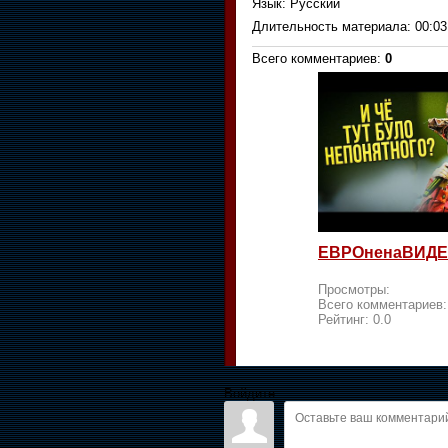
Язык
: Русский
Длительность материала
: 00:03
Всего комментариев
:
0
ЕВРОненаВИДЕ
Просмотры:
Всего комментариев
Рейтинг:
0.0
Войдите: