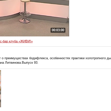
00:03:00
с-бар клуба «ЖИВИ!»
о преимуществах бодифлекса, особенностях практики холотропного дых
ана Литвинова.Выпуск 93.