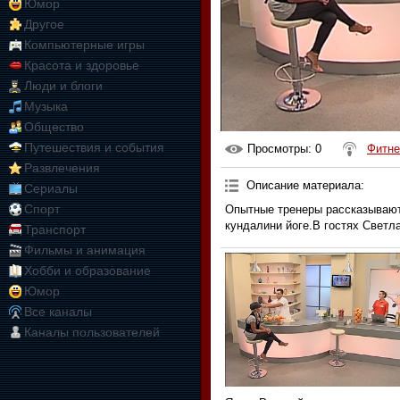
Юмор
Другое
Компьютерные игры
Красота и здоровье
Люди и блоги
Музыка
Общество
Путешествия и события
Просмотры
: 0
Фитне
Развлечения
Описание материала
:
Сериалы
Спорт
Опытные тренеры рассказывают 
кундалини йоге.В гостях Светл
Транспорт
Фильмы и анимация
Хобби и образование
Юмор
Все каналы
Каналы пользователей