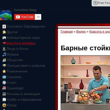
Free You
Eurovision Евровидение
Главная
»
Видео
»
Красота и зд
Другое
01:09:10
Компьютерные игры
Красота и здоровье
Барные стойк
Люди и блоги
Музыка
Общество
Путешествия и события
Развлечения
Сериалы
Спорт
Транспорт
Фильмы и анимация
Хобби и образование
Юмор