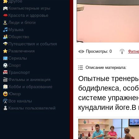
Другое
Компьютерные игры
Красота и здоровье
Люди и блоги
Музыка
Общество
Путешествия и события
Развлечения
Просмотры
: 0
Фитн
Сериалы
Спорт
Описание материала
:
Транспорт
Опытные тренеры
Фильмы и анимация
Хобби и образование
бодифлекса, особ
Юмор
системе упражнен
Все каналы
кундалини йоге.В 
Каналы пользователей