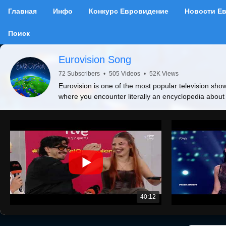
Главная
Инфо
Конкурс Евровидение
Новости Е
Поиск
Eurovision Song
72 Subscribers
•
505 Videos
•
52K Views
Eurovision is one of the most popular television show
where you encounter literally an encyclopedia about
40:12