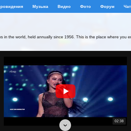
вровидения
Музыка
Видео
Фото
Форум
Чат
ws in the world, held annually since 1956. This is the place where you e
02:38