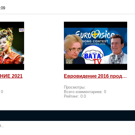
:09
НИЕ 2021
Евровидение 2016 продолжается! Россия возмущается и посылает
Просмотры:
:
0
Всего комментариев:
0
Рейтинг:
0.0