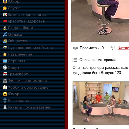
Юмор
Другое
Компьютерные игры
Красота и здоровье
Люди и блоги
Музыка
Общество
Путешествия и события
Просмотры
: 0
Фитне
Развлечения
Описание материала
:
Сериалы
Спорт
Опытные тренеры рассказывают 
кундалини йоге.Выпуск 123.
Транспорт
Фильмы и анимация
Хобби и образование
Юмор
Все каналы
Каналы пользователей