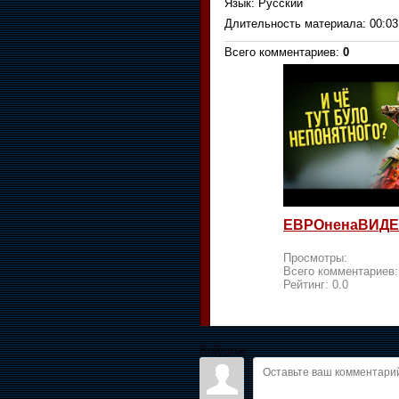
Язык
: Русский
Длительность материала
: 00:03
Всего комментариев
:
0
ЕВРОненаВИДЕ
Просмотры:
Всего комментариев
Рейтинг:
0.0
Войдите: