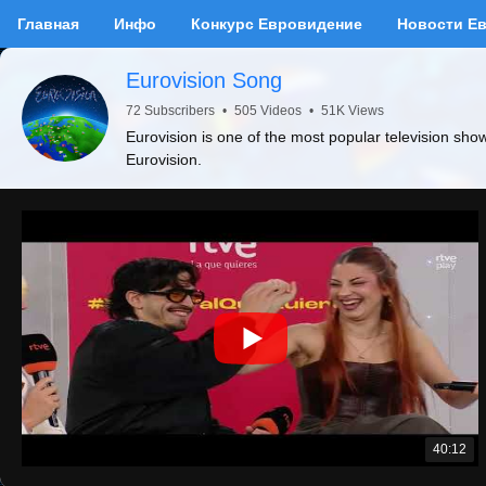
Главная
Инфо
Конкурс Евровидение
Новости Е
Eurovision Song
72 Subscribers
•
505 Videos
•
51K Views
Eurovision is one of the most popular television sho
Eurovision.
40:12