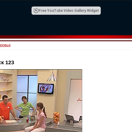
Free YouTube Video Gallery Widget
оровье
к 123
00:42