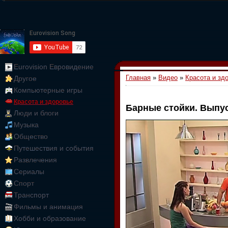
Eurovision Евровидение
Главная
»
Видео
»
Красота и зд
Другое
Компьютерные игры
Красота и здоровье
Барные стойки. Выпус
Люди и блоги
01:09:10
Музыка
Общество
Путешествия и события
Развлечения
Сериалы
Спорт
Транспорт
Фильмы и анимация
Хобби и образование