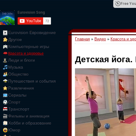
Free You
Eurovision Евровидение
Главная
»
Видео
»
Красота и зд
Другое
01:09:10
Компьютерные игры
Красота и здоровье
Детская йога.
Люди и блоги
Музыка
Общество
Путешествия и события
Развлечения
Сериалы
Спорт
Транспорт
Фильмы и анимация
Хобби и образование
Юмор