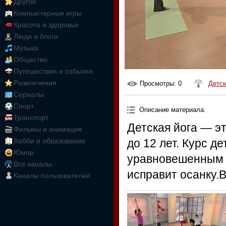
Другое
Компьютерные игры
Красота и здоровье
Люди и блоги
Музыка
Общество
Путешествия и события
Развлечения
Просмотры
: 0
Детск
Сериалы
Спорт
Описание материала
:
Транспорт
Детская йога — э
Фильмы и анимация
Хобби и образование
до 12 лет. Курс д
Юмор
уравновешенным и
Все каналы
исправит осанку.В
Каналы пользователей