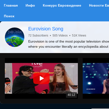
Главная
Инфо
Конкурс Евровидение
Новости Е
Поиск
Eurovision Song
72 Subscribers
•
505 Videos
•
51K Views
Eurovision is one of the most popular television show
where you encounter literally an encyclopedia about
40:12