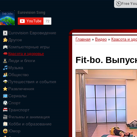
Free You
Eurovision Евровидение
Главная
»
Видео
»
Красота и зд
Другое
01:09:10
Компьютерные игры
Красота и здоровье
Fit-bo. Выпус
Люди и блоги
Музыка
Общество
Путешествия и события
Развлечения
Сериалы
Спорт
Транспорт
Фильмы и анимация
Хобби и образование
Юмор