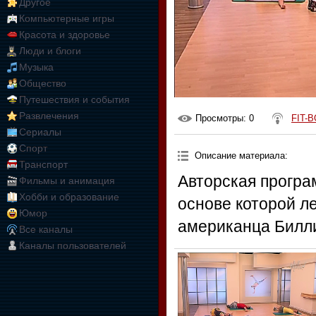
Другое
Компьютерные игры
Красота и здоровье
Люди и блоги
Музыка
Общество
Путешествия и события
Развлечения
Просмотры
: 0
FIT-B
Сериалы
Спорт
Описание материала
:
Транспорт
Авторская програ
Фильмы и анимация
Хобби и образование
основе которой л
Юмор
американца Билли
Все каналы
Каналы пользователей