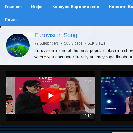
Главная
Инфо
Конкурс Евровидение
Новости Е
Поиск
Eurovision Song
72 Subscribers
•
505 Videos
•
51K Views
Eurovision is one of the most popular television show
where you encounter literally an encyclopedia about
40:12