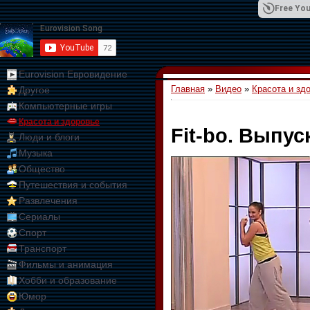
Free You
Eurovision Евровидение
Главная
»
Видео
»
Красота и зд
Другое
01:09:10
Компьютерные игры
Красота и здоровье
Fit-bo. Выпус
Люди и блоги
Музыка
Общество
Путешествия и события
Развлечения
Сериалы
Спорт
Транспорт
Фильмы и анимация
Хобби и образование
Юмор