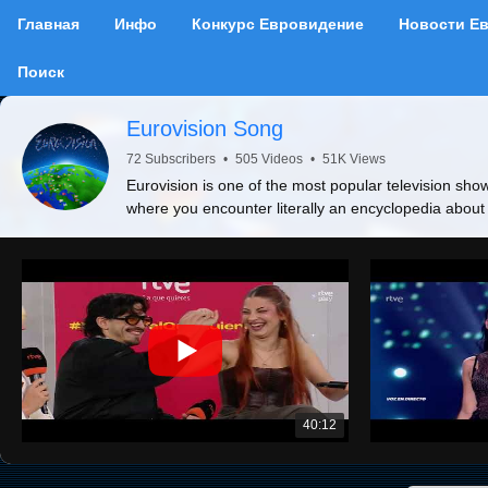
Главная
Инфо
Конкурс Евровидение
Новости Е
Поиск
Eurovision Song
72 Subscribers
•
505 Videos
•
51K Views
Eurovision is one of the most popular television show
where you encounter literally an encyclopedia about
40:12