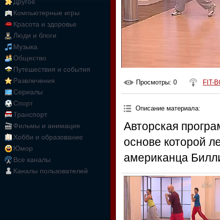
Другое
Компьютерные игры
Красота и здоровье
Люди и блоги
Музыка
Общество
Путешествия и события
Развлечения
Просмотры
: 0
FIT-B
Сериалы
Спорт
Описание материала
:
Транспорт
Авторская програ
Фильмы и анимация
Хобби и образование
основе которой л
Юмор
американца Билли
Все каналы
Каналы пользователей