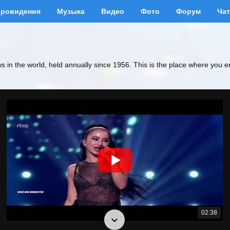
вровидения
Музыка
Видео
Фото
Форум
Чат
ws in the world, held annually since 1956. This is the place where you e
02:38