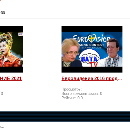
:00
НИЕ 2021
Евровидение 2016 продолжается! Россия возмущается и посылает
Просмотры:
:
0
Всего комментариев:
0
Рейтинг:
0.0