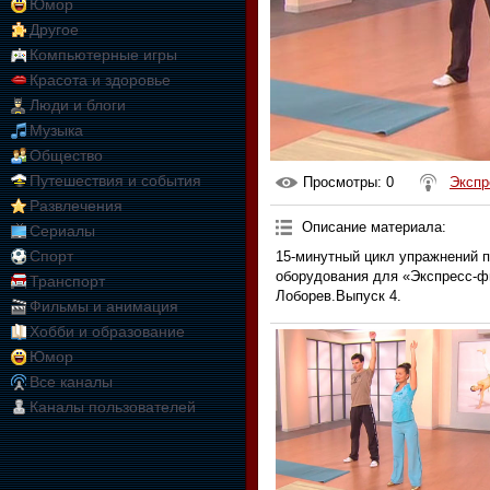
Юмор
Другое
Компьютерные игры
Красота и здоровье
Люди и блоги
Музыка
Общество
Путешествия и события
Просмотры
: 0
Экспр
Развлечения
Описание материала
:
Сериалы
Спорт
15-минутный цикл упражнений п
оборудования для «Экспресс-фи
Транспорт
Лоборев.Выпуск 4.
Фильмы и анимация
Хобби и образование
Юмор
Все каналы
Каналы пользователей