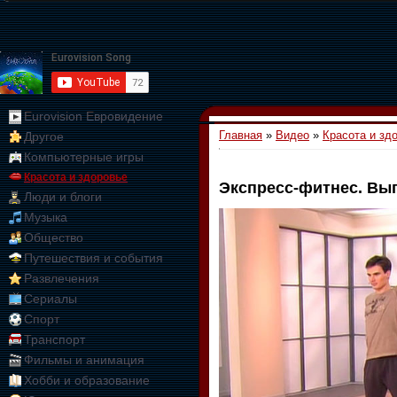
Eurovision Евровидение
Главная
»
Видео
»
Красота и зд
Другое
Компьютерные игры
Красота и здоровье
Экспресс-фитнес. Вып
Люди и блоги
01:09:10
Музыка
Общество
Путешествия и события
Развлечения
Сериалы
Спорт
Транспорт
Фильмы и анимация
Хобби и образование