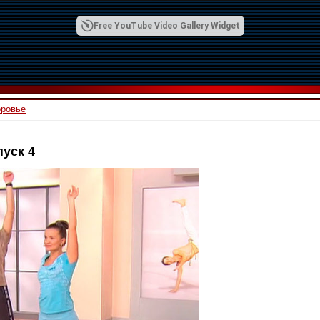
Free YouTube Video Gallery Widget
оровье
уск 4
00:42