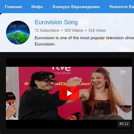
Главная
Инфо
Конкурс Евровидение
Новости Е
Eurovision Song
72 Subscribers
•
505 Videos
•
51K Views
Eurovision is one of the most popular television sho
Eurovision.
40:12