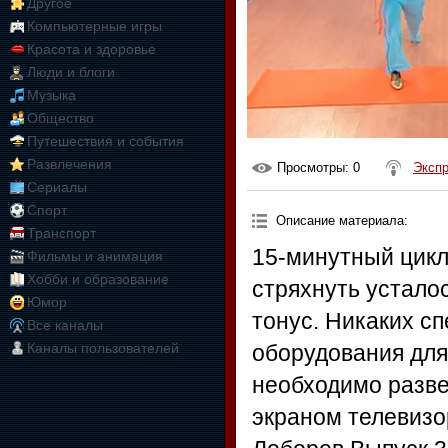
Другое
Компьютерные игры
Красота и здоровье
Люди и блоги
Музыка
Общество
Путешествия и события
Развлечения
Просмотры
: 0
Эксп
Сериалы
Спорт
Описание материала
:
Транспорт
15-минутный цикл
Фильмы и анимация
Хобби и образование
стряхнуть устало
Юмор
тонус. Никаких с
Все каналы
Каналы пользователей
оборудования для
необходимо разве
экраном телевизо