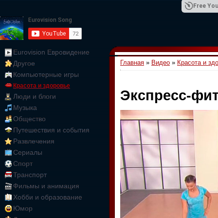
Free You
Eurovision Евровидение
Главная
»
Видео
»
Красота и зд
Другое
01:09:10
Компьютерные игры
Красота и здоровье
Экспресс-фит
Люди и блоги
Музыка
Общество
Путешествия и события
Развлечения
Сериалы
Спорт
Транспорт
Фильмы и анимация
Хобби и образование
Юмор