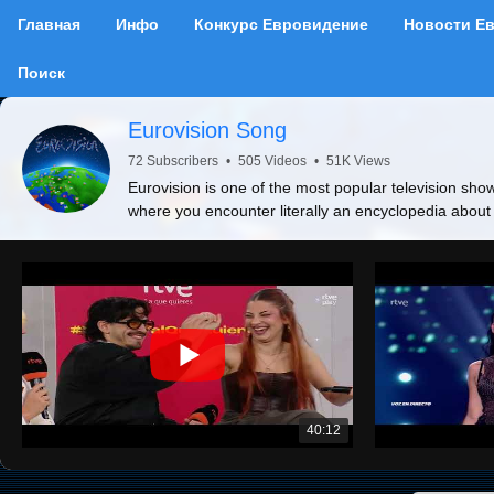
Главная
Инфо
Конкурс Евровидение
Новости Е
Поиск
Eurovision Song
72 Subscribers
•
505 Videos
•
51K Views
Eurovision is one of the most popular television show
where you encounter literally an encyclopedia about
40:12