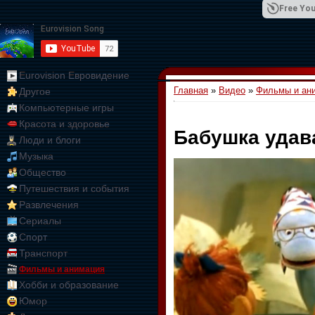
Free You
Eurovision Евровидение
Главная
»
Видео
»
Фильмы и ан
Другое
01:09:10
Компьютерные игры
Красота и здоровье
Бабушка удав
Люди и блоги
Музыка
Общество
Путешествия и события
Развлечения
Сериалы
Спорт
Транспорт
Фильмы и анимация
Хобби и образование
Юмор