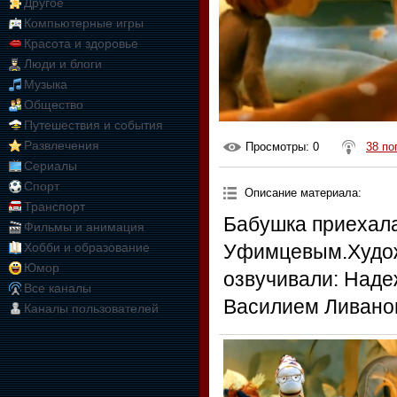
Другое
Компьютерные игры
Красота и здоровье
Люди и блоги
Музыка
Общество
Путешествия и события
Развлечения
Просмотры
: 0
38 по
Сериалы
Спорт
Описание материала
:
Транспорт
Бабушка приехала
Фильмы и анимация
Хобби и образование
Уфимцевым.Худож
Юмор
озвучивали: Над
Все каналы
Василием Ливано
Каналы пользователей