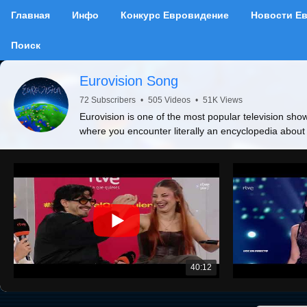
Главная
Инфо
Конкурс Евровидение
Новости Е
Поиск
Eurovision Song
72 Subscribers
•
505 Videos
•
51K Views
Eurovision is one of the most popular television show
where you encounter literally an encyclopedia about
40:12