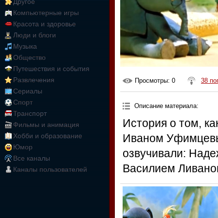
Другое
Компьютерные игры
Красота и здоровье
Люди и блоги
Музыка
Общество
Путешествия и события
Развлечения
Просмотры
: 0
38 по
Сериалы
Спорт
Описание материала
:
Транспорт
История о том, ка
Фильмы и анимация
Хобби и образование
Иваном Уфимцевы
Юмор
озвучивали: Над
Все каналы
Василием Ливано
Каналы пользователей