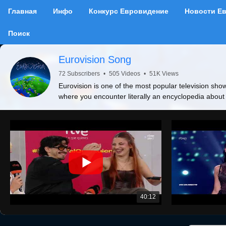
Главная
Инфо
Конкурс Евровидение
Новости Е
Поиск
Eurovision Song
72 Subscribers
•
505 Videos
•
51K Views
Eurovision is one of the most popular television show
where you encounter literally an encyclopedia about
40:12