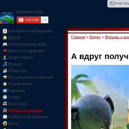
Free You
Eurovision Евровидение
Главная
»
Видео
»
Фильмы и ан
Другое
01:09:10
Компьютерные игры
Красота и здоровье
А вдруг получ
Люди и блоги
Музыка
Общество
Путешествия и события
Развлечения
Сериалы
Спорт
Транспорт
Фильмы и анимация
Хобби и образование
Юмор