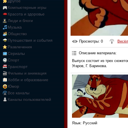
Другое
Компьютерные игры
Красота и здоровье
Люди и блоги
Музыка
Общество
Путешествия и события
Просмотры
: 0
Весёл
Развлечения
Описание материала
:
Сериалы
Спорт
Выпуск состоит из трех сюжето
Угаров, Г. Баринова.
Транспорт
Фильмы и анимация
Хобби и образование
Юмор
Все каналы
Каналы пользователей
Язык
: Русский