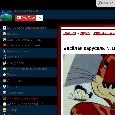
Free You
Eurovision Евровидение
Главная
»
Видео
»
Фильмы и ан
Другое
01:09:10
Компьютерные игры
Красота и здоровье
Весёлая карусель №1
Люди и блоги
Музыка
Общество
Путешествия и события
Развлечения
Сериалы
Спорт
Транспорт
Фильмы и анимация
Хобби и образование
Юмор