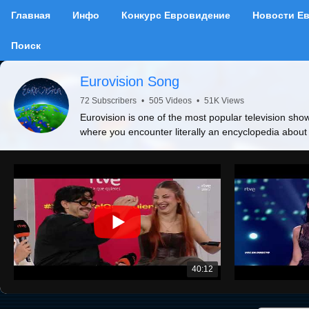
Главная
Инфо
Конкурс Евровидение
Новости Е
Поиск
Eurovision Song
72 Subscribers
•
505 Videos
•
51K Views
Eurovision is one of the most popular television show
where you encounter literally an encyclopedia about
40:12