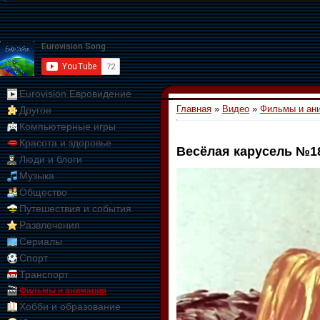
Eurovision Евровидение
Главная
»
Видео
»
Фильмы и ан
Другое
Компьютерные игры
Красота и здоровье
Весёлая карусель №1
Люди и блоги
01:09:10
Музыка
Общество
Путешествия и события
Развлечения
Сериалы
Спорт
Транспорт
Фильмы и анимация
Хобби и образование