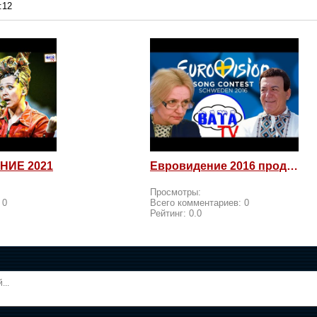
:12
НИЕ 2021
Евровидение 2016 продолжается! Россия возмущается и посылает
Просмотры:
:
0
Всего комментариев:
0
Рейтинг:
0.0