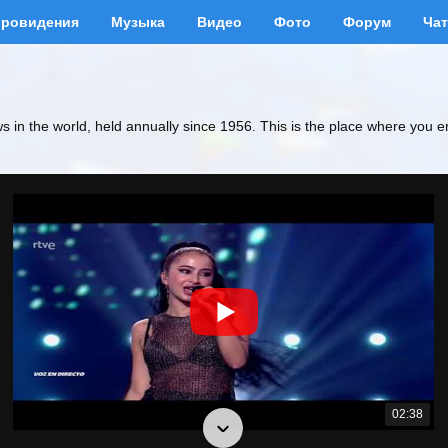
вровидения
Музыка
Видео
Фото
Форум
Чат
ws in the world, held annually since 1956. This is the place where you e
02:38