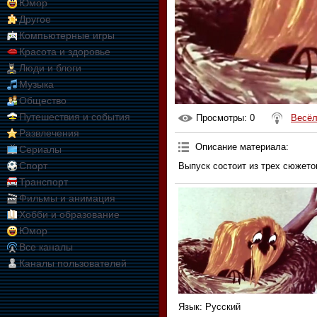
Юмор
Другое
Компьютерные игры
Красота и здоровье
Люди и блоги
Музыка
Общество
Путешествия и события
Просмотры
: 0
Весёл
Развлечения
Описание материала
:
Сериалы
Спорт
Выпуск состоит из трех сюжето
Транспорт
Фильмы и анимация
Хобби и образование
Юмор
Все каналы
Каналы пользователей
Язык
: Русский