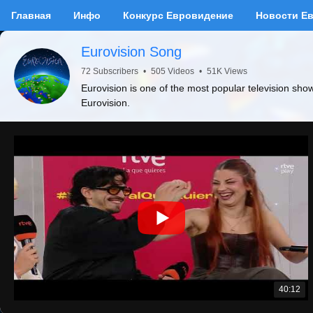
Главная
Инфо
Конкурс Евровидение
Новости Е
Eurovision Song
72 Subscribers
•
505 Videos
•
51K Views
Eurovision is one of the most popular television sho
Eurovision.
40:12