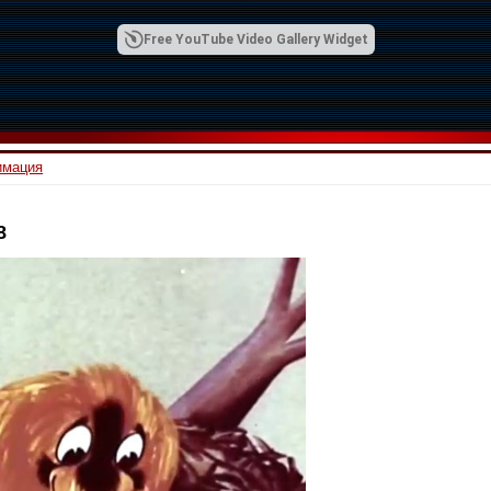
Free YouTube Video Gallery Widget
имация
8
00:42