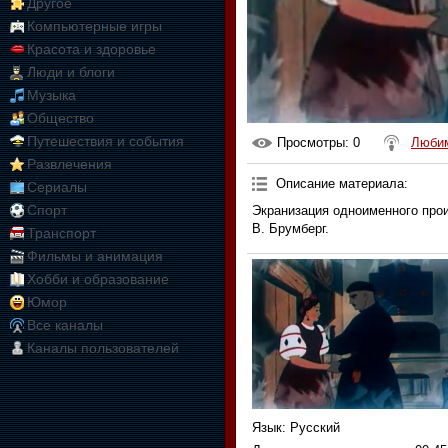
Другое
Компьютерные игры
Красота и здоровье
Люди и блоги
Музыка
Общество
Путешествия и события
Просмотры
: 0
Любим
Развлечения
Описание материала
:
Сериалы
Спорт
Экранизация одноименного прои
В. Брумберг.
Транспорт
Фильмы и анимация
Хобби и образование
Юмор
Все каналы
Каналы пользователей
Язык
: Русский