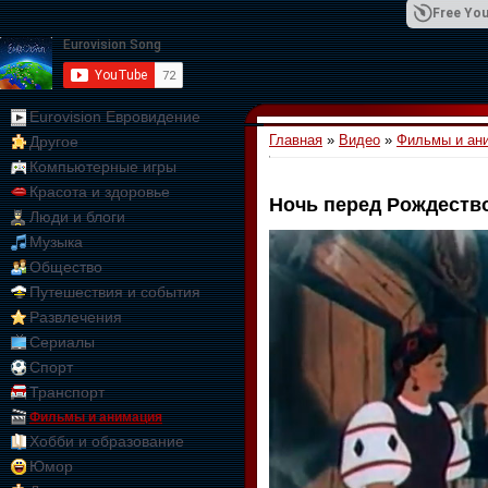
Free You
Eurovision Евровидение
Главная
»
Видео
»
Фильмы и ан
Другое
01:09:10
Компьютерные игры
Красота и здоровье
Ночь перед Рождеств
Люди и блоги
Музыка
Общество
Путешествия и события
Развлечения
Сериалы
Спорт
Транспорт
Фильмы и анимация
Хобби и образование
Юмор