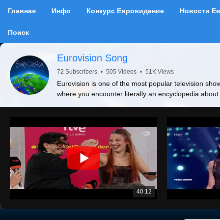
Главная
Инфо
Конкурс Евровидение
Новости Е
Поиск
Eurovision Song
72 Subscribers
•
505 Videos
•
51K Views
Eurovision is one of the most popular television show
where you encounter literally an encyclopedia about
40:12