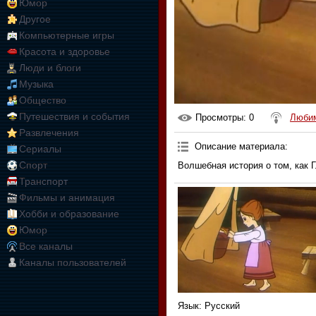
Юмор
Другое
Компьютерные игры
Красота и здоровье
Люди и блоги
Музыка
Общество
Путешествия и события
Просмотры
: 0
Любим
Развлечения
Описание материала
:
Сериалы
Спорт
Волшебная история о том, как 
Транспорт
Фильмы и анимация
Хобби и образование
Юмор
Все каналы
Каналы пользователей
Язык
: Русский