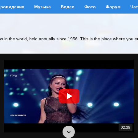
вровидения
Музыка
Видео
Фото
Форум
Чат
ws in the world, held annually since 1956. This is the place where you e
02:38