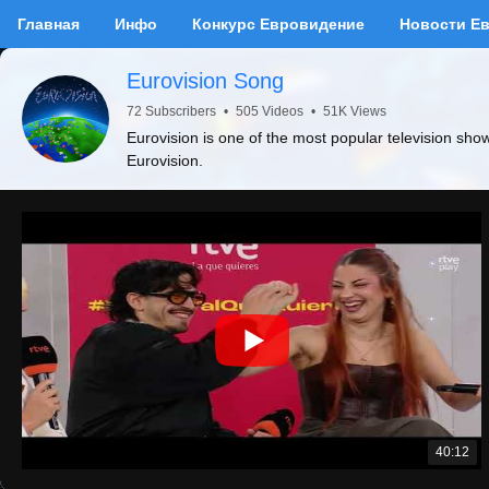
Главная
Инфо
Конкурс Евровидение
Новости Е
Eurovision Song
72 Subscribers
•
505 Videos
•
51K Views
Eurovision is one of the most popular television sho
Eurovision.
40:12