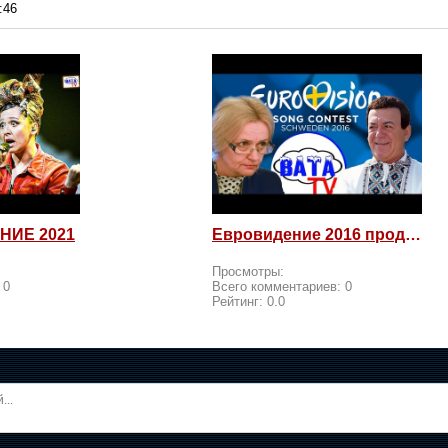
:46
НИЕ 2021
Евровидение 2016 продолжается! Россия возмущается и посылает
Просмотры:
:
0
Всего комментариев:
0
Рейтинг:
0.0