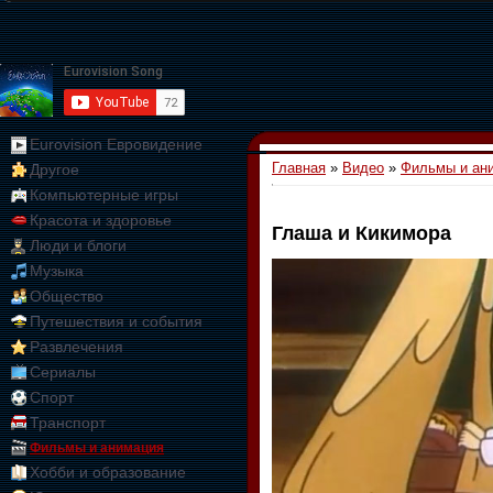
Eurovision Евровидение
Главная
»
Видео
»
Фильмы и ан
Другое
Компьютерные игры
Красота и здоровье
Глаша и Кикимора
Люди и блоги
01:09:10
Музыка
Общество
Путешествия и события
Развлечения
Сериалы
Спорт
Транспорт
Фильмы и анимация
Хобби и образование